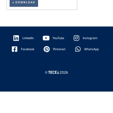
» DOWNLOAD
Floating
Sidebar
LinkedIn
YouTube
Instagram
Facebook
Pinterest
WhatsApp
©
2026