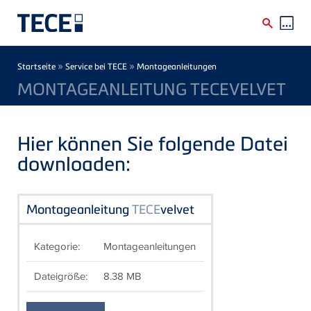
Direkt zum Inhalt
Breadcrumb
»
»
Startseite
Service bei TECE
Montageanleitungen
MONTAGEANLEITUNG TECEVELVET
Hier können Sie folgende Datei
downloaden:
Montageanleitung
TECE
velvet
Kategorie:
Montageanleitungen
Dateigröße:
8.38 MB