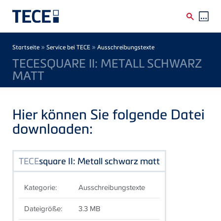
Direkt zum Inhalt
Breadcrumb
»
»
Startseite
Service bei TECE
Ausschreibungstexte
TECESQUARE II: METALL SCHWARZ
MATT
Hier können Sie folgende Datei
downloaden:
TECE
square II: Metall schwarz matt
Kategorie:
Ausschreibungstexte
Dateigröße:
3.3 MB