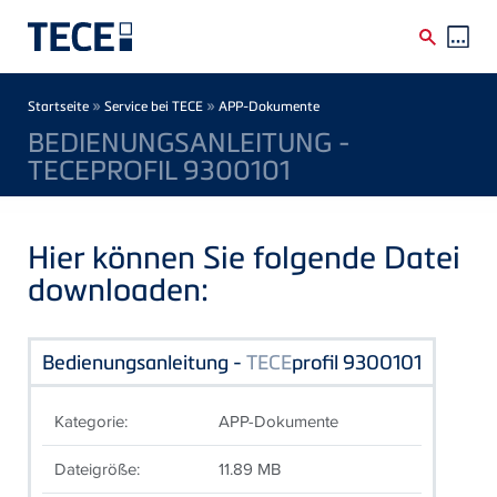
Direkt zum Inhalt
Breadcrumb
»
»
Startseite
Service bei TECE
APP-Dokumente
BEDIENUNGSANLEITUNG -
TECEPROFIL 9300101
Hier können Sie folgende Datei
downloaden:
Bedienungsanleitung -
TECE
profil 9300101
Kategorie:
APP-Dokumente
Dateigröße:
11.89 MB