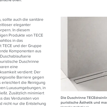
ünsche offen.
sollte auch die sanitäre
itloser eleganter
rpern. In diesem
tigen Produkte von TECE
ahtlos in das
it TECE und der Gruppe
ssende Komponenten aus
-Duschablaufserie
uristische Duschrinne
nbaren eine
ksamkeit verdient: Der
kungsvolle Barriere gegen
erleichtert die Reinigung
usiven Luxusumgebungen, in
eßt. Zusätzlich minimiert
Die Duschrinne TECEdrainlin
ss das Verdunsten von
puristische Ästhetik und max
d nicht nur die Entstehung