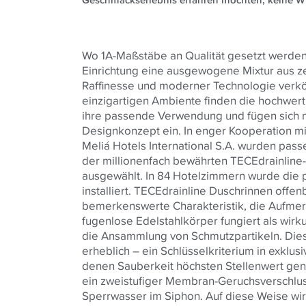
Geschmackserlebnis erfahren möchten, keine W
Wo 1A-Maßstäbe an Qualität gesetzt werden, 
Einrichtung eine ausgewogene Mixtur aus ze
Raffinesse und moderner Technologie verkö
einzigartigen Ambiente finden die hochwer
ihre passende Verwendung und fügen sich n
Designkonzept ein. In enger Kooperation m
Meliá Hotels International S.A. wurden pa
der millionenfach bewährten TECEdrainline
ausgewählt. In 84 Hotelzimmern wurde die p
installiert. TECEdrainline Duschrinnen offe
bemerkenswerte Charakteristik, die Aufmer
fugenlose Edelstahlkörper fungiert als wir
die Ansammlung von Schmutzpartikeln. Dies 
erheblich – ein Schlüsselkriterium in exkl
denen Sauberkeit höchsten Stellenwert geni
ein zweistufiger Membran-Geruchsverschlu
Sperrwasser im Siphon. Auf diese Weise wir