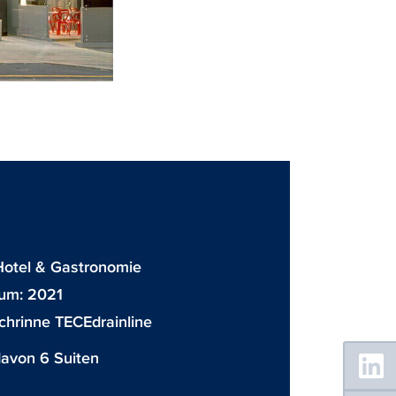
Hotel & Gastronomie
tum: 2021
chrinne TECEdrainline
Floating
avon 6 Suiten
Sidebar