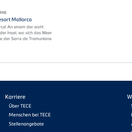
MIE
sort Mallorca
rca! An einem der wohl
der Insel, wo sich das Meer
ge der Serra de Tramuntana
Karriere
W
Über TECE
Menschen bei TECE
Stellenangebote