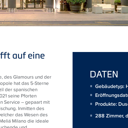
fft auf eine
DATEN
de, des Glamours und der
ropole hat das 5-Sterne
Gebäudetyp: 
zil der spanischen
Eröffnungsda
2021 seine Pforten
hen Service – gepaart mit
Produkte:
Dus
schung. Inmitten des
welcher das Wesen des
288 Zimmer, d
Meliá Milano die ideale
suchende und