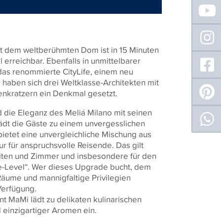
mit dem weltberühmten Dom ist in 15 Minuten
erreichbar. Ebenfalls in unmittelbarer
as renommierte CityLife, einem neu
 haben sich drei Weltklasse-Architekten mit
nkratzern ein Denkmal gesetzt.
 die Eleganz des Meliá Milano mit seinen
dt die Gäste zu einem unvergesslichen
 bietet eine unvergleichliche Mischung aus
ur für anspruchsvolle Reisende. Das gilt
uiten und Zimmer und insbesondere für den
-Level“. Wer dieses Upgrade bucht, dem
Räume und mannigfaltige Privilegien
Verfügung.
t MaMi lädt zu delikaten kulinarischen
d einzigartiger Aromen ein.