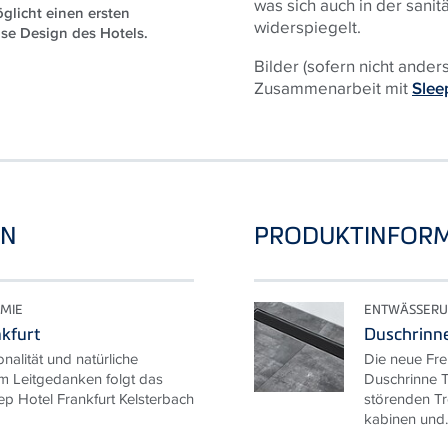
was sich auch in der sani
glicht einen ersten
widerspiegelt.
se Design des Hotels.
Bilder (sofern nicht ander
Zusammenarbeit mit
Sleep
EN
PRODUKTINFOR
MIE
ENTWÄSSERU
nkfurt
Duschrinne
onalität und natürliche
Die neue Fre
em Leitgedanken folgt das
Duschrinne T
ep Hotel Frankfurt Kelsterbach
störenden T
kabinen und..