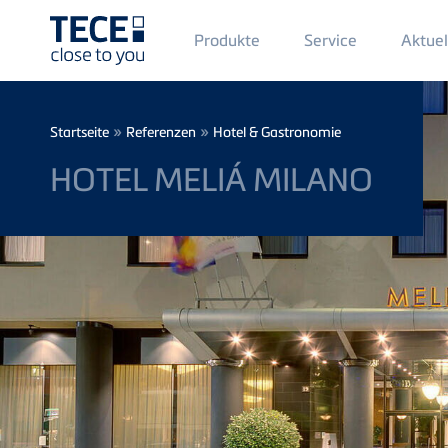
Main
Produkte
Service
Aktuel
Menü
1
Direkt zum Inhalt
Breadcrumb
»
»
Startseite
Referenzen
Hotel & Gastronomie
HOTEL MELIÁ MILANO