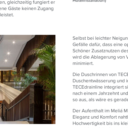
Hotelinstallation)
, gleichzeitig fungiert er
tene Gäste keinen Zugang
eistet.
Selbst bei leichter Neigun
Gefälle dafür, dass eine 
Schöner Zusatznutzen des 
wird die Ablagerung von 
minimiert.
Die Duschrinnen von TECEd
Duschentwässerung und in
TECEdrainline integriert s
nach einem Jahrzehnt und
so aus, als wäre es gerade
Der Aufenthalt im Meliá Mi
Eleganz und Komfort nahtl
Hochwertigkeit bis ins kl