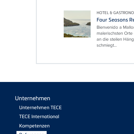
HOTEL & GASTRONO
Four Seasons Re
Bienvenido a Mallo
malerischsten Orte 
an die steilen Hän
schmiegt...
Unternehmen
Unternehmen TECE
TECE International
Kompetenzen