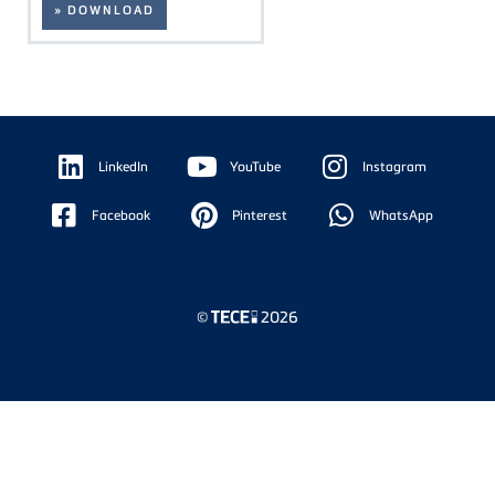
» DOWNLOAD
Floating
Sidebar
LinkedIn
YouTube
Instagram
Facebook
Pinterest
WhatsApp
©
2026