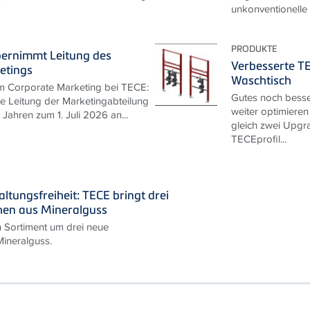
unkonventionelle
PRODUKTE
bernimmt Leitung des
Verbesserte T
etings
Waschtisch
m Corporate Marketing bei TECE:
Gutes noch besse
ie Leitung der Marketingabteilung
weiter optimieren
Jahren zum 1. Juli 2026 an...
gleich zwei Upgra
TECEprofil...
ltungsfreiheit: TECE bringt drei
hen aus Mineralguss
n Sortiment um drei neue
ineralguss.