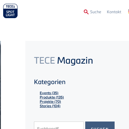
Secon
Suche
Kontakt
Menu
TECE
Magazin
Kategorien
Events (35)
Produkte (135)
Projekte (70)
Stories (104)