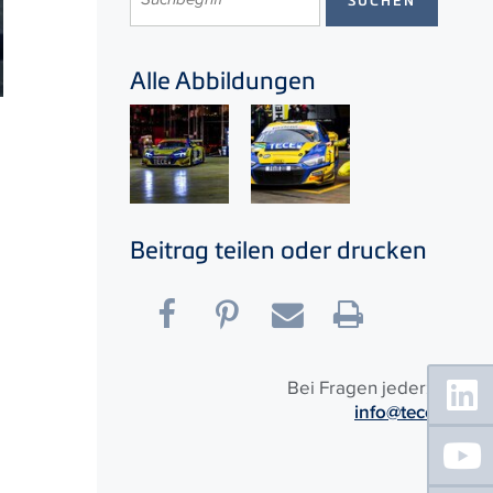
Alle Abbildungen
Beitrag teilen oder drucken
Floating
Bei Fragen jederzeit:
Sidebar
info@tece.de