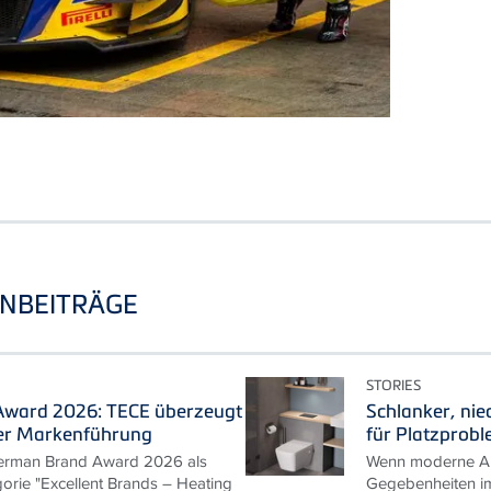
NBEITRÄGE
STORIES
ward 2026: TECE überzeugt
Schlanker, nie
er Markenführung
für Platzprob
erman Brand Award 2026 als
Wenn moderne An
gorie "Excellent Brands – Heating
Gegebenheiten im