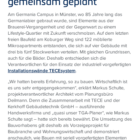
gemeinsam geplant
Am Germania Campus in Münster, wo 85 Jahre lang das
Germaniabier gebraut wurde, sind Elemente aus der
Brauerei-Vergangenheit und der Gegenwart zu einem
Lifestyle-Quartier mit Zukunft verschmolzen. Auf dem letzten
freien Baufeld am Koburger Weg sind 122 möblierte
Mikroapartments entstanden, die sich auf vier Gebäude mit
drei bis fünf Stockwerken verteilen. Mit gleichen Grundrissen,
auch für die Bäder. Deshalb entschieden sich die
Verantwortlichen für den Einsatz der industriell vorgefertigten
Installationswände
TECE
system
.
„Wir hatten bereits Erfahrung, so zu bauen. Wirtschaftlich ist
es uns sehr entgegengekommen“, erklärt Markus Schulte,
projektverantwortlicher Architekt vom Planungsbüro
Deilmann. Denn die Zusammenarbeit mit
TECE
und der
Kerkhoff Gebäudetechnik GmbH – ausführende
Handwerksfirma und „quasi unser TGA-Planer“, wie Markus
Schulte sagt – hatte sich bereits bewährt. Die Umsetzung des
Bauvorhabens gilt deshalb als Vorzeigeprojekt für
Baubranche und Wohnungswirtschaft und demonstriert
anschaulich, wie Bauen mit seriell vorgefertigten Elementen