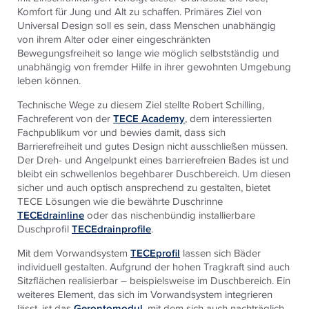
Komfort für Jung und Alt zu schaffen. Primäres Ziel von
Universal Design soll es sein, dass Menschen unabhängig
von ihrem Alter oder einer eingeschränkten
Bewegungsfreiheit so lange wie möglich selbstständig und
unabhängig von fremder Hilfe in ihrer gewohnten Umgebung
leben können.
Technische Wege zu diesem Ziel stellte Robert Schilling,
Fachreferent von der
TECE Academy
, dem interessierten
Fachpublikum vor und bewies damit, dass sich
Barrierefreiheit und gutes Design nicht ausschließen müssen.
Der Dreh- und Angelpunkt eines barrierefreien Bades ist und
bleibt ein schwellenlos begehbarer Duschbereich. Um diesen
sicher und auch optisch ansprechend zu gestalten, bietet
TECE Lösungen wie die bewährte Duschrinne
TECEdrainline
oder das nischenbündig installierbare
Duschprofil
TECEdrainprofile
.
Mit dem Vorwandsystem
TECEprofil
lassen sich Bäder
individuell gestalten. Aufgrund der hohen Tragkraft sind auch
Sitzflächen realisierbar – beispielsweise im Duschbereich. Ein
weiteres Element, das sich im Vorwandsystem integrieren
lässt, ist das
Gerontomodul
, mit dem sich auch nachträglich