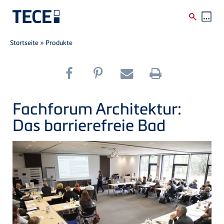
Breadcrumb
Direkt zum Inhalt
Startseite
»
Produkte
Fachforum Architektur:
Das barrierefreie Bad