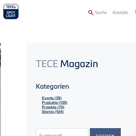
Secon
Suche
Kontakt
Menu
TECE
Magazin
Kategorien
Events (35)
Produkte (135)
Projekte (70)
Stories (104)