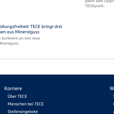
gleich zwei Upgra
TECEprofil...
ltungsfreiheit: TECE bringt drei
hen aus Mineralguss
n Sortiment um drei neue
ineralguss.
Karriere
W
Über TECE
Menschen bei TECE
Stellenangebote