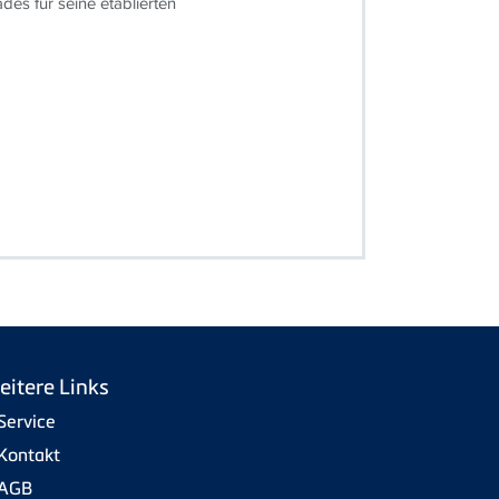
des für seine etablierten
eitere Links
Service
Kontakt
AGB