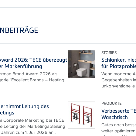
NBEITRÄGE
STORIES
ward 2026: TECE überzeugt
Schlanker, nie
er Markenführung
für Platzprob
erman Brand Award 2026 als
Wenn moderne An
gorie "Excellent Brands – Heating
Gegebenheiten im
unkonventionelle
PRODUKTE
bernimmt Leitung des
Verbesserte T
etings
Waschtisch
m Corporate Marketing bei TECE:
Gutes noch besse
ie Leitung der Marketingabteilung
weiter optimieren
Jahren zum 1. Juli 2026 an...