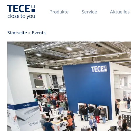
Main
Produkte
Service
Aktuelles
Menü
1
Direkt zum Inhalt
Breadcrumb
Startseite
»
Events