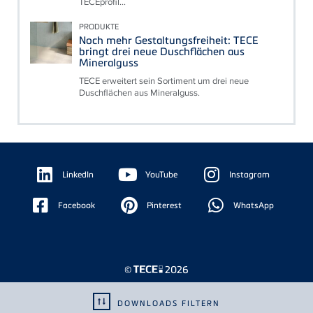
TECEprofil...
PRODUKTE
Noch mehr Gestaltungsfreiheit: TECE
bringt drei neue Duschflächen aus
Mineralguss
TECE erweitert sein Sortiment um drei neue
Duschflächen aus Mineralguss.
Floating
Sidebar
LinkedIn
YouTube
Instagram
Facebook
Pinterest
WhatsApp
©
2026
DOWNLOADS FILTERN