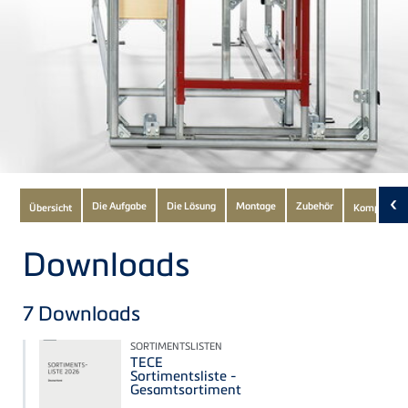
Subnavigation
‹
Die Aufgabe
Die Lösung
Montage
Zubehör
Übersicht
Komponent
of
current
Downloads
Product
7
Downloads
SORTIMENTSLISTEN
TECE
Sortimentsliste -
Gesamtsortiment