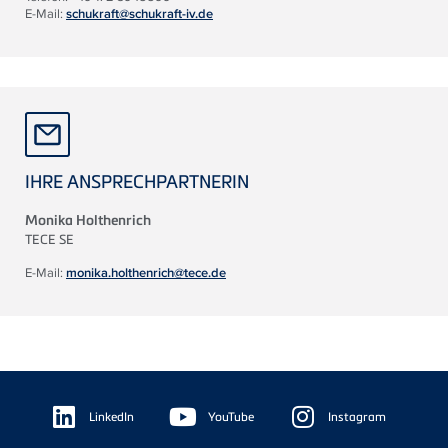
E-Mail:
schukraft@schukraft-iv.de
IHRE ANSPRECHPARTNERIN
Monika Holthenrich
TECE
SE
E-Mail:
monika.holthenrich@tece.de
Floating
Sidebar
LinkedIn
YouTube
Instagram