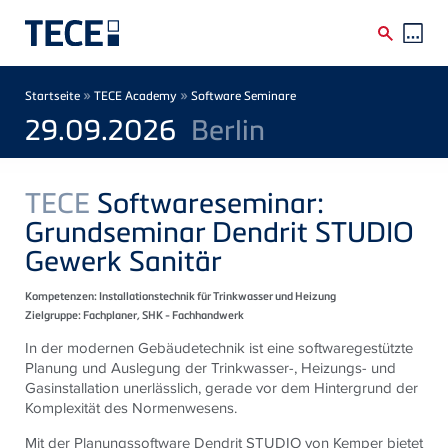
Direkt zum Inhalt
Breadcrumb
»
»
Startseite
TECE Academy
Software Seminare
29.09.2026
Berlin
TECE
Softwareseminar:
Grundseminar Dendrit STUDIO
Gewerk Sanitär
Kompetenzen:
Installationstechnik für Trinkwasser und Heizung
Zielgruppe:
Fachplaner, SHK - Fachhandwerk
In der modernen Gebäudetechnik ist eine softwaregestützte
Planung und Auslegung der Trinkwasser-, Heizungs- und
Gasinstallation unerlässlich, gerade vor dem Hintergrund der
Komplexität des Normenwesens.
Mit der Planungssoftware Dendrit STUDIO von Kemper bietet