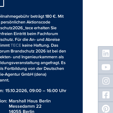
eilnahmegebühr beträgt 180 €. Mit
 persönlichen Aktionscode
schutz2026_tece erhalten Sie
nfreien Eintritt beim Fachforum
schutz. Für die An- und Abreise
nimmt
TECE
keine Haftung. Das
Floating
orum Brandschutz 2026 ist bei den
Sidebar
tekten- und Ingenieurkammern als
ildungsveranstaltung angefragt. Es
als Fortbildung von der Deutschen
ie-Agentur GmbH (dena)
annt.
m:
15.10.2026, 09:00 – 16:00 Uhr
ion:
Marshall Haus Berlin
Messedamm 22
14055 Berlin