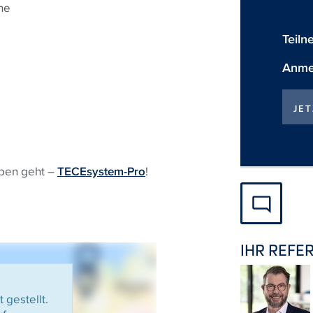
he
Teiln
Anmel
JE
ben geht –
TECE
system-Pro
!
IHR REFE
 gestellt.