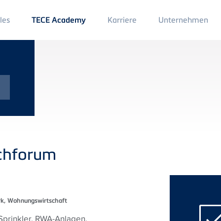
Main
les
Karriere
Unternehmen
TECE Academy
Menu
2
chforum
rk, Wohnungswirtschaft
Sprinkler, RWA-Anlagen,