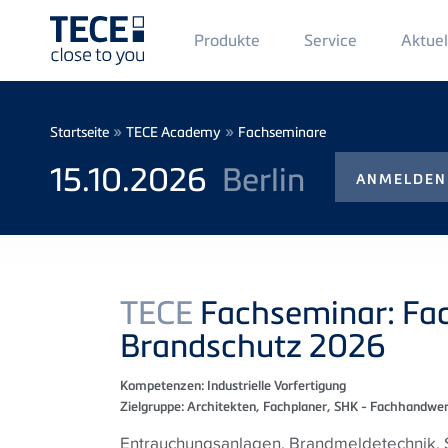
Main
Produkte
Service
Aktuel
Menü
1
Direkt zum Inhalt
Breadcrumb
»
»
Startseite
TECE Academy
Fachseminare
15.10.2026
Berlin
ANMELDEN
TECE
Fachseminar: Fa
Brandschutz 2026
Kompetenzen:
Industrielle Vorfertigung
Zielgruppe:
Architekten, Fachplaner, SHK - Fachhandwe
Entrauchungsanlagen, Brandmeldetechnik, 