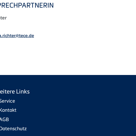
PRECHPARTNERIN
ter
a.richter@tece.de
eitere Links
Service
Kontakt
AGB
Datenschutz