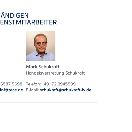
TÄNDIGEN
ENSTMITARBEITER
Mark Schukraft
Handelsvertretung Schukraft
1 5587 5698
Telefon: +49 172 3945599
ini@tece.de
E-Mail:
schukraft@schukraft-iv.de