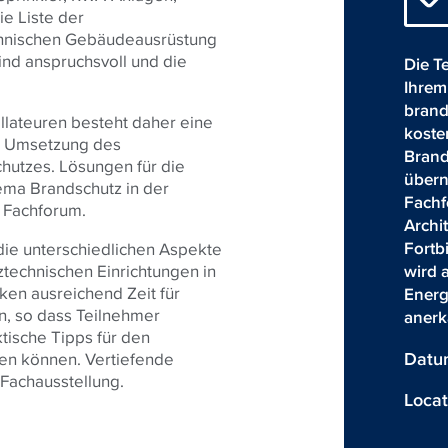
ie Liste der
chnischen Gebäudeausrüstung
ind anspruchsvoll und die
Die T
Ihrem
brand
llateuren besteht daher eine
koste
ge Umsetzung des
Brand
hutzes. Lösungen für die
über
ema Brandschutz in der
Fachf
 Fachforum.
Archi
Fortb
ie unterschiedlichen Aspekte
wird 
ztechnischen Einrichtungen in
en ausreichend Zeit für
Energ
n, so dass Teilnehmer
anerk
ische Tipps für den
Datu
men können. Vertiefende
 Fachausstellung.
Locat