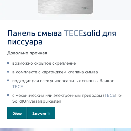
Панель смыва
TECE
solid для
писсуара
Довольно прочная
возможно скрытое скрепление
в комплекте с картриджем клапана смыва
подходит для всех универсальных сливных бачков
TECE
с механическим или электронным приводом (
TECE
filo-
Solid)Universalspülkästen
Обзор
Загрузки
(1)