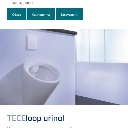
заподлицо
Обзор
Компоненты
Загрузки
(2)
TECE
loop urinal