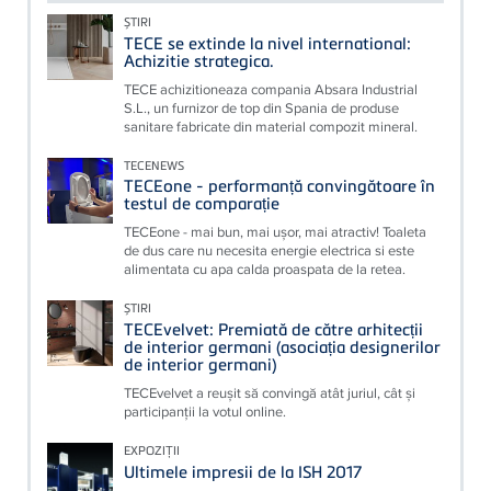
ȘTIRI
TECE se extinde la nivel international:
Achizitie strategica.
TECE achizitioneaza compania Absara Industrial
S.L., un furnizor de top din Spania de produse
sanitare fabricate din material compozit mineral.
TECENEWS
TECEone - performanță convingătoare în
testul de comparație
TECEone - mai bun, mai ușor, mai atractiv! Toaleta
de dus care nu necesita energie electrica si este
alimentata cu apa calda proaspata de la retea.
ȘTIRI
TECEvelvet: Premiată de către arhitecții
de interior germani (asociația designerilor
de interior germani)
TECEvelvet a reușit să convingă atât juriul, cât și
participanții la votul online.
EXPOZIȚII
Ultimele impresii de la ISH 2017