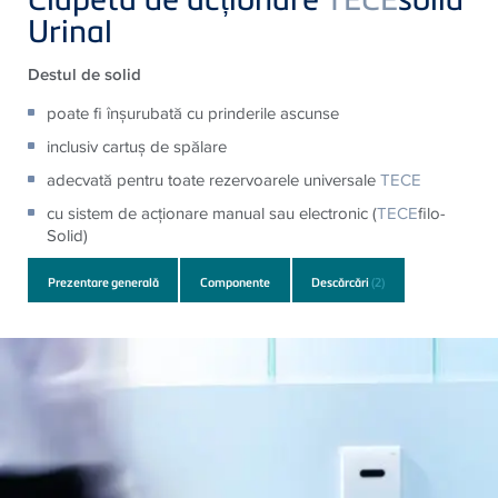
Urinal
Destul de solid
poate fi înșurubată cu prinderile ascunse
inclusiv cartuș de spălare
adecvată pentru toate rezervoarele universale
TECE
cu sistem de acționare manual sau electronic (
TECE
filo-
Solid)
Prezentare generală
Componente
Descărcări
(2)