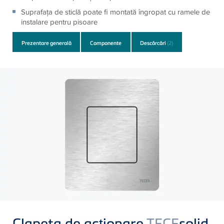
Suprafaţa de sticlă poate fi montată îngropat cu ramele de
instalare pentru pisoare
Prezentare generală
Componente
Descărcări
(2)
Clapeta de acționare
TECE
solid