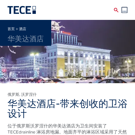
Skip to main content
Breadcrumb
»
首页
酒店
华美达酒店
俄罗斯
, 沃罗涅什
华美达酒店-带来创收的卫浴
设计
位于俄罗斯沃罗涅什的华美达酒店为卫生间安装了
TECEdrainline 淋浴房地漏。地面齐平的淋浴区域采用了天然