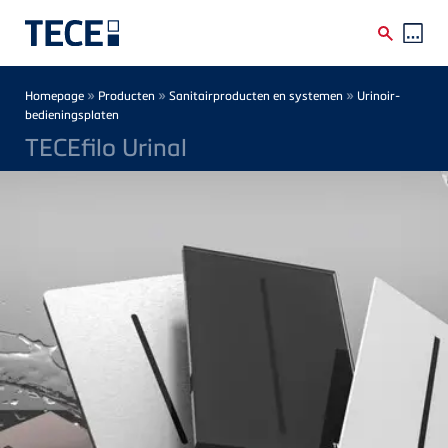
Skip to main content
Breadcrumb
»
»
»
Homepage
Producten
Sanitairproducten en systemen
Urinoir-
bedieningsplaten
TECEfilo Urinal