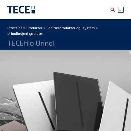
Skip to main content
Breadcrumb
»
»
»
Startside
Produkter
Sanitærprodukter og -system
Urinalbetjeningsplater
TECEfilo Urinal