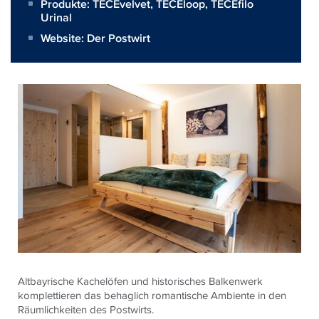
Produkte:
TECEvelvet
,
TECEloop
,
TECEfilo
Urinal
Website:
Der Postwirt
Altbayrische Kachelöfen und historisches Balkenwerk
komplettieren das behaglich romantische Ambiente in den
Räumlichkeiten des Postwirts.