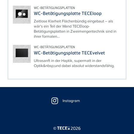
WC-BETÄTIGUNGSPLATTEN
WC-Betätigungsplatte TECEloop
Zeitlose Klarheit Flächenbündig eingebaut – als
wär's ein Teil der Wand TECEloop-
Betätigungsplatten in Zweimengentechnik sind in
ihrer formalen...
WC-BETÄTIGUNGSPLATTEN
WC-Betätigungsplatte TECEvelvet
Ultrasanft in der Haptik, supermatt in der
Optik&nbsp;und dabei absolut widerstandsfähig.
Floating
Sidebar
Instagram
©
2026