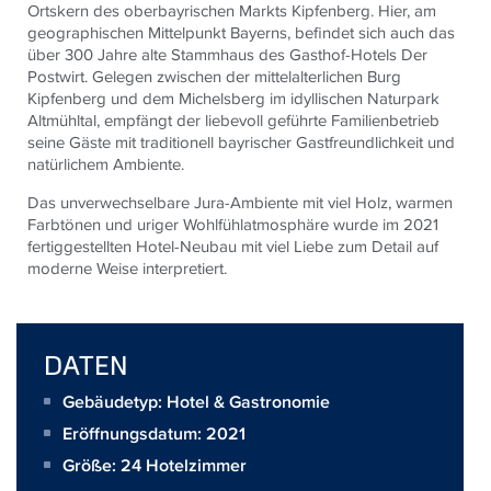
Ortskern des oberbayrischen Markts Kipfenberg. Hier, am
geographischen Mittelpunkt Bayerns, befindet sich auch das
über 300 Jahre alte Stammhaus des Gasthof-Hotels Der
Postwirt. Gelegen zwischen der mittelalterlichen Burg
Kipfenberg und dem Michelsberg im idyllischen Naturpark
Altmühltal, empfängt der liebevoll geführte Familienbetrieb
seine Gäste mit traditionell bayrischer Gastfreundlichkeit und
natürlichem Ambiente.
Das unverwechselbare Jura-Ambiente mit viel Holz, warmen
Farbtönen und uriger Wohlfühlatmosphäre wurde im 2021
fertiggestellten Hotel-Neubau mit viel Liebe zum Detail auf
moderne Weise interpretiert.
DATEN
Gebäudetyp: Hotel & Gastronomie
Eröffnungsdatum: 2021
Größe:
24 Hotelzimmer