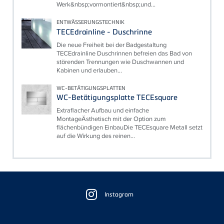
Werk&nbsp;vormontiert&nbsp;und...
ENTWÄSSERUNGSTECHNIK
TECEdrainline - Duschrinne
Die neue Freiheit bei der Badgestaltung
TECEdrainline Duschrinnen befreien das Bad von
störenden Trennungen wie Duschwannen und
Kabinen und erlauben...
WC-BETÄTIGUNGSPLATTEN
WC-Betätigungsplatte TECEsquare
Extraflacher Aufbau und einfache
MontageÄsthetisch mit der Option zum
flächenbündigen EinbauDie TECEsquare Metall setzt
auf die Wirkung des reinen...
Floating
Sidebar
Instagram