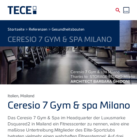
Direkt zum Inhalt
Breadcrumb
»
»
Startseite
Referenzen
Gesundheitsbauten
CERESIO 7 GYM & SPA MILANO
Italien
, Mailand
Ceresio 7 Gym & spa Milano
Das Ceresio 7 Gym & Spa im Headquarter der Luxusmarke
Dsquared2 in Mailand ein Fitnesscenter zu nennen, wäre eine
maßlose Untertreibung.Mitglieder des Elite-Sportclubs
betreten vielmehr einen wahrhaften Fitnesstempel: Auf drei