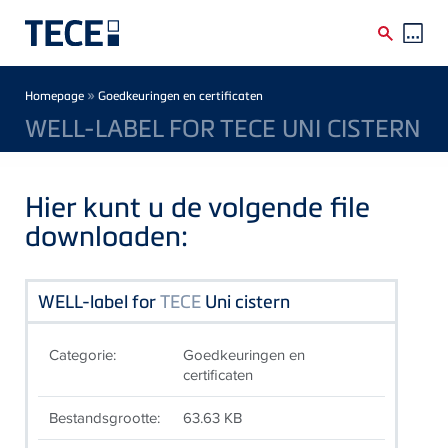
Skip to main content
Breadcrumb
»
Homepage
Goedkeuringen en certificaten
WELL-LABEL FOR TECE UNI CISTERN
Hier kunt u de volgende file
downloaden:
WELL-label for
TECE
Uni cistern
Categorie:
Goedkeuringen en
certificaten
Bestandsgrootte:
63.63 KB