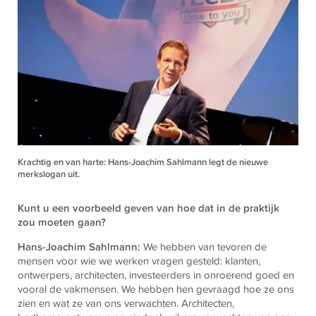
Krachtig en van harte: Hans-Joachim Sahlmann legt de nieuwe
merkslogan uit.
Kunt u een voorbeeld geven van hoe dat in de praktijk
zou moeten gaan?
Hans-Joachim Sahlmann:
We hebben van tevoren de
mensen voor wie we werken vragen gesteld: klanten,
ontwerpers, architecten, investeerders in onroerend goed en
vooral de vakmensen. We hebben hen gevraagd hoe ze ons
zien en wat ze van ons verwachten. Architecten,