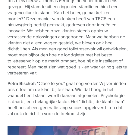
ons niets nieuws. Thomas Fehlings heeft het ooit al eens
gezegd. Hij stamde uit een ingenieursfamilie en hield een
vragencultuur in stand: "Kan het beter, gemakkelijker,
mooier?" Deze manier van denken heeft van TECE een
nieuwsgierig bedrijf gemaakt, gedreven door ideeën en
innovatie. We hebben onze klanten steeds opnieuw
verrassende oplossingen aangeboden. Maar we hebben de
klanten niet alleen vragen gesteld, we bleven ook heel
dichtbij hen. Als men een goed toiletreservoir wil ontwikkelen,
moet men bijhouden hoe de loodgieter met het beste
toiletreservoir op de markt omgaat, hoe hij die installeert of
repareert. Men moet zien wat goed is - en waar er nog iets te
verbeteren valt.
Petra Bischof:
"Close to you" gaat nog verder. Wij verbinden
ons ertoe om de klant bij te staan. Wie dat hoog in het
vaandel heeft staan, wordt daaraan afgemeten. Psychologie
is daarbij een belangrijke factor. Het "dichtbij de klant staan"
heeft ons al een generatie lang succes opgeleverd - en dat
zal ook de richtlijn voor de toekomst zijn.