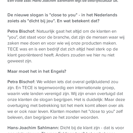
Een volle zaal: Hans-Joachim Sahlmann legt de bedrijfscultuur uit.
De nieuwe slogan is "close to you" - in het Nederlands
zoiets als "dicht bij jou". En wat betekent dat?
Petra Bischof:
Natuurlijk gaat het altijd om de klanten en
"you", dat staat voor de branche, dat zijn de mensen waar wij
zaken mee doen en voor wie wij onze producten maken.
TECE was en is een bedrijf dat zich altijd heel sterk op de
klant georiënteerd heeft. Anders zouden we hier nu niet
geweest zijn.
Maar moet het in het Engels?
Petra Bischof:
We wilden iets dat overal gelijkluidend zou
zijn. En TECE is tegenwoordig een internationale groep,
waarin vele landen verenigd zijn. Wij zijn ervan overtuigd dat
onze klanten de slogan begrijpen. Het is duidelijk: Maar deze
overtuiging met betrekking tot het merk komt alleen over als
we er ook naar leven. Klanten moeten het "close to you" zelf
beleven, dan begrijpen ze het zonder woorden.
Hans-Joachim Sahlmann:
Dicht bij de klant zijn - dat is voor