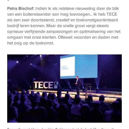
Petra Bischof:
Indien ik als relatieve nieuweling daar de blik
van een buitenstaander aan mag toevoegen... Ik heb TECE
als een zeer doortastend, creatief en toekomstgeoriënteerd
bedrijf leren kennen. Maar de snelle groei vergt steeds
opnieuw verfijnende aanpassingen en optimalisering van het
omgaan met onze klanten. Oftewel: woorden en daden met
het oog op de toekomst.