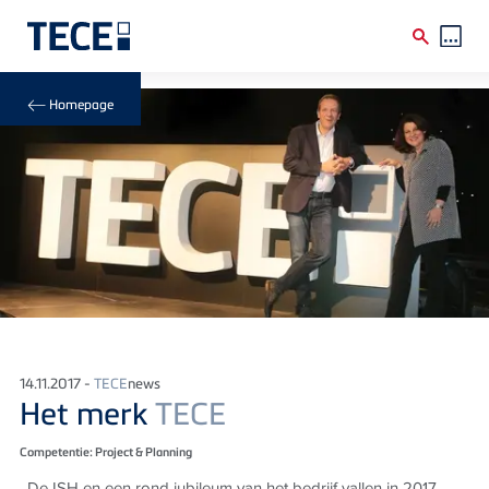
Skip to main content
Breadcrumb
Homepage
14.11.2017 -
TECE
news
Het merk
TECE
Competentie: Project & Planning
De ISH en een rond jubileum van het bedrijf vallen in 2017