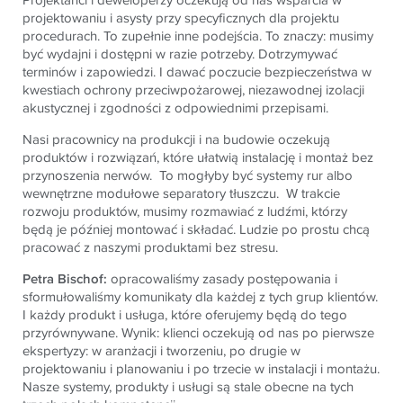
projektowaniu i asysty przy specyficznych dla projektu
procedurach. To zupełnie inne podejścia. To znaczy: musimy
być wydajni i dostępni w razie potrzeby. Dotrzymywać
terminów i zapowiedzi. I dawać poczucie bezpieczeństwa w
kwestiach ochrony przeciwpożarowej, niezawodnej izolacji
akustycznej i zgodności z odpowiednimi przepisami.
Nasi pracownicy na produkcji i na budowie oczekują
produktów i rozwiązań, które ułatwią instalację i montaż bez
przynoszenia nerwów. To mogłyby być systemy rur albo
wewnętrzne modułowe separatory tłuszczu. W trakcie
rozwoju produktów, musimy rozmawiać z ludźmi, którzy
będą je później montować i składać. Ludzie po prostu chcą
pracować z naszymi produktami bez stresu.
Petra Bischof:
opracowaliśmy zasady postępowania i
sformułowaliśmy komunikaty dla każdej z tych grup klientów.
I każdy produkt i usługa, które oferujemy będą do tego
przyrównywane. Wynik: klienci oczekują od nas po pierwsze
ekspertyzy: w aranżacji i tworzeniu, po drugie w
projektowaniu i planowaniu i po trzecie w instalacji i montażu.
Nasze systemy, produkty i usługi są stale obecne na tych