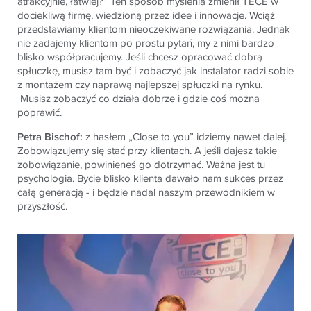
atrakcyjnie, łatwiej?” Ten sposób myślenia zmienił TECE w
dociekliwą firmę, wiedzioną przez idee i innowacje. Wciąż
przedstawiamy klientom nieoczekiwane rozwiązania. Jednak
nie zadajemy klientom po prostu pytań, my z nimi bardzo
blisko współpracujemy. Jeśli chcesz opracować dobrą
spłuczkę, musisz tam być i zobaczyć jak instalator radzi sobie
z montażem czy naprawą najlepszej spłuczki na rynku.
Musisz zobaczyć co działa dobrze i gdzie coś można
poprawić.
Petra Bischof:
z hasłem „Close to you” idziemy nawet dalej.
Zobowiązujemy się stać przy klientach. A jeśli dajesz takie
zobowiązanie, powinieneś go dotrzymać. Ważna jest tu
psychologia. Bycie blisko klienta dawało nam sukces przez
całą generacją - i będzie nadal naszym przewodnikiem w
przyszłość.