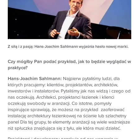
Z siłą i z pasją: Hans-Joachim Sahlmann wyjaśnia hasło nowej marki.
Czy mógłby Pan podać przykład, jak to będzie wyglądać w
praktyce?
Hans-Joachim Sahlmann:
Najpierw pytaliśmy ludzi, dla
których pracujemy: klientów, projektantów, architektów,
inwestorów i instalatorów. Pytaliśmy jak nas widzą i czego od
nas oczekują. Architekci, projektanci łazienek i klienci
oczekują swobody w aranżacji. Co istotne, pomysły
inspirujące sprawiają, że możesz na przykład zaoferować
instalację architektury łazienkowej na ścianie lub szlachetny
panel Dla tej grupy, te elementy aranżacji są wiele ważniejsze
niż spłuczka znajdująca się z tyłu, ale która musi działać.
Projektanci i deweloperzy oczekują od nas wsparcia w