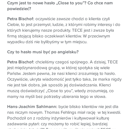
Czym jest to nowe hasło „Close to you”? Co chce nam
powiedzieć?
Petra Bischof:
oczywiście zawsze chodzi o klienta czyli
Ciebie, to jest przemysł, ludzie, z którymi robimy interesy i do
których kierujemy nasze produkty. TECE jest i zwsze była
firmą stojącą blisko oczekiwań klientów. W przeciwnym
wypadku dziś nie bylibyśmy w tym miejscu.
Czy to hasło musi być po angielsku?
Petra Bischof:
chcieliśmy czegoś spójnego. A dzisiaj, TECE
jest międzynarodową grupą, w której spotyka się wiele
Państw. Jestem pewna, że nasi klienci zrozumieją to hasło.
Oczywiście, ukryta wiadomość jest tylko taka, że marka nigdy
nie jest tak dobra, jak sposób jej doświadczania. Klienci
muszą doświadczyć „Close to you”, wtedy zrozumieją, co
mamy na myśli bez potrzeby ubierania tego w słowa.
Hans-Joachim Sahlmann:
bycie blisko klientów nie jest dla
nas niczym nowym. Thomas Fehlings miał rację w tej kwestii.
Pochodził on z rodziny inżynierów i kultywował kulturę
zadawania pytań: czy możemy to robić lepiej, bardziej