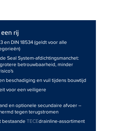
een rij
3 en DIN 18534 (geldt voor alle
egorieën)
de Seal System-afdichtingsmanchet:
e, grotere betrouwbaarheid, minder
isico's
 beschadiging en vuil tijdens bouwtijd
eit voor een veiligere
 rand en optionele secundaire afvoer –
chermd tegen terugstromen
t bestaande
TECE
drainline-assortiment