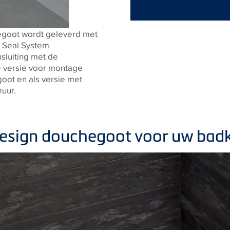
egoot wordt geleverd met
n Seal System
sluiting met de
te versie voor montage
goot en als versie met
uur.
 design douchegoot voor uw ba