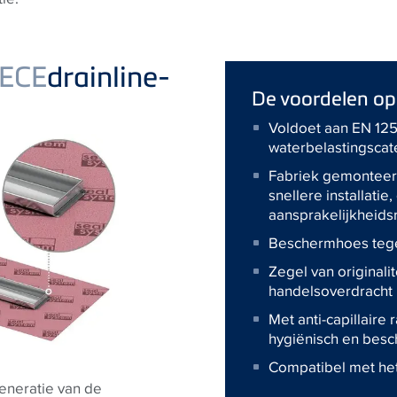
ECE
drainline-
De voordelen op 
Voldoet aan EN 125
waterbelastingscat
Fabriek gemonteer
snellere installati
aansprakelijkheidsr
Beschermhoes tegen
Zegel van originalit
handelsoverdracht
Met anti-capillaire
hygiënisch en bes
Compatibel met he
eneratie van de