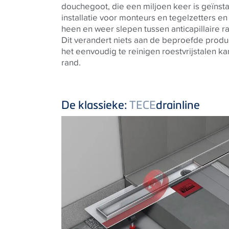
douchegoot, die een miljoen keer is geïnst
installatie voor monteurs en tegelzetters e
heen en weer slepen tussen anticapillaire r
Dit verandert niets aan de beproefde prod
het eenvoudig te reinigen roestvrijstalen kan
rand.
De klassieke:
TECE
drainline