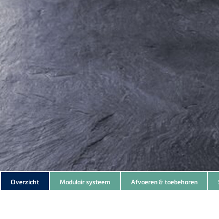
Subnavigation
Overzicht
Modulair systeem
Afvoeren & toebehoren
of
current