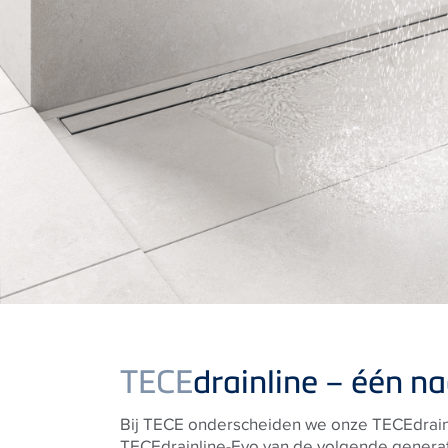
TECE
drainline – één n
Bij TECE onderscheiden we onze TECEdrain
TECEdrainline-Evo van de volgende generat