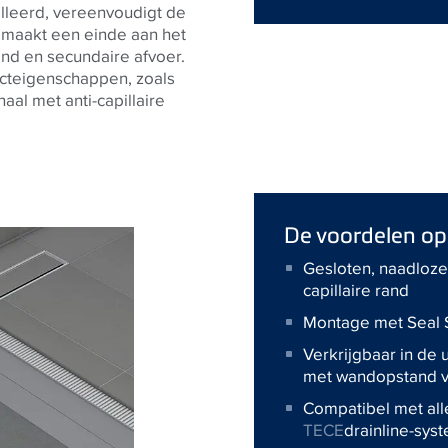
alleerd, vereenvoudigt de
n maakt een einde aan het
and en secundaire afvoer.
ucteigenschappen, zoals
aal met anti-capillaire
De voordelen op 
Gesloten, naadloze 
capillaire rand
Montage met Seal 
Verkrijgbaar in de 
met wandopstand v
Compatibel met all
TECE
drainline-sys