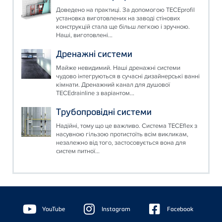
Доведено на практиці. За допомогою TECEprofil
установка виготовлених на заводі стінових
конструкцій стала ще більш легкою і зручною.
Наші, виготовлені...
Дренажні системи
Майже невидимий. Наші дренажні системи
чудово інтегруються в сучасні дизайнерські ванні
кімнати. Дренажний канал для душової
TECEdrainline з варіантом...
Трубопровідні системи
Надійні, тому що це важливо. Система TECEflex з
насувною гільзою протистоїть всім викликам,
незалежно від того, застосовується вона для
систем питної...
Floating
Sidebar
YouTube
Instagram
Facebook