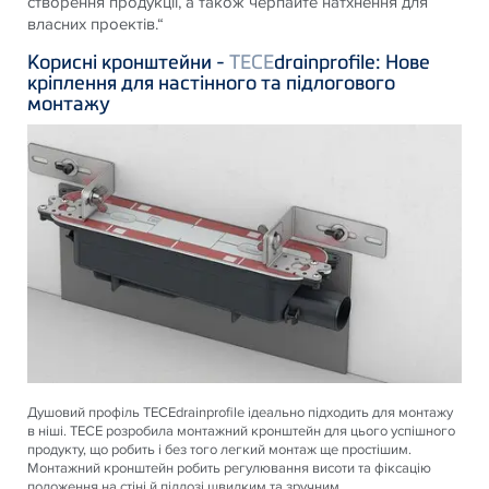
створення продукції, а також черпайте натхнення для
власних проектів.“
Корисні кронштейни -
TECE
drainprofile: Нове
кріплення для настінного та підлогового
монтажу
Душовий профіль
TECE
drainprofile ідеально підходить для монтажу
в ніші.
TECE
розробила монтажний кронштейн для цього успішного
продукту, що робить і без того легкий монтаж ще простішим.
Монтажний кронштейн робить регулювання висоти та фіксацію
положення на стіні й підлозі швидким та зручним.