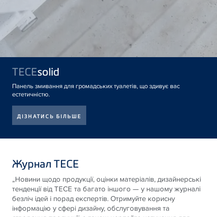
TECE
solid
Панель змивання для громадських туалетів, що здивує вас
естетичністю.
ДІЗНАТИСЬ БІЛЬШЕ
Журнал TECE
„Новини щодо продукції, оцінки матеріалів, дизайнерські
тенденції від
TECE
та багато іншого — у нашому журналі
безліч ідей і порад експертів. Отримуйте корисну
інформацію у сфері дизайну, обслуговування та