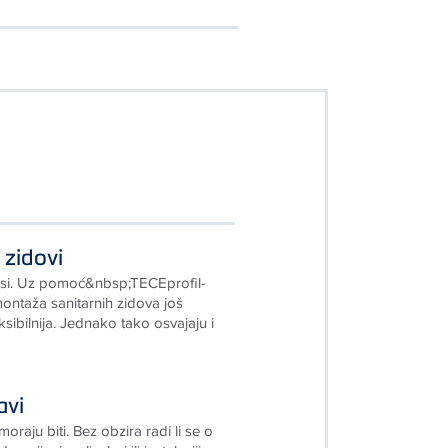
i zidovi
si. Uz pomoć&nbsp;TECEprofil-
ontaža sanitarnih zidova još
eksibilnija. Jednako tako osvajaju i
avi
moraju biti. Bez obzira radi li se o
de, grijanja, plinskoj ili instalaciji