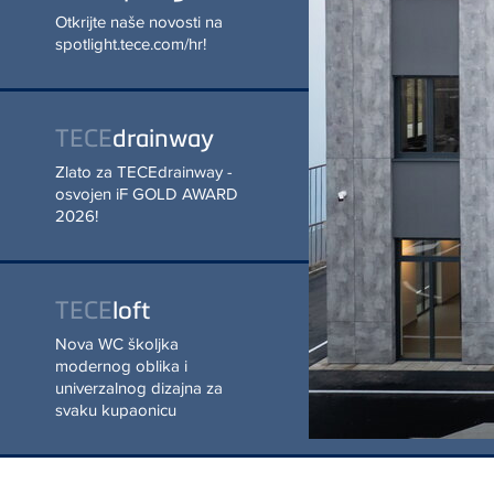
PROČITAJ VIŠE
TECE
drainway
Zlato za TECEdrainway -
osvojen iF GOLD AWARD
2026!
TECE
loft
Nova WC školjka modernog
oblika i univerzalnog dizajna
za svaku kupaonicu