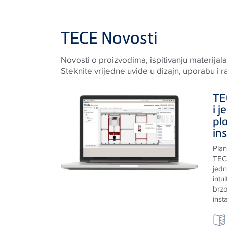
TECE Novosti
Novosti o proizvodima, ispitivanju materijal
Steknite vrijedne uvide u dizajn, uporabu i r
TE
i 
pl
ins
Plan
TECE
jedn
intu
brzo
inst