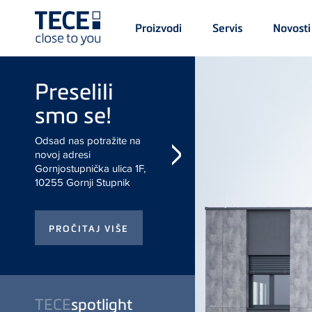
Main
Proizvodi
Servis
Novosti
Menü
1
Skip to main content
Preselili smo se!
Odsad nas potražite na novoj
adresi Gornjostupnička ulica
1F, 10255 Gornji Stupnik
TECE
spotlight
Otkrijte naše novosti na
spotlight.tece.com/hr!