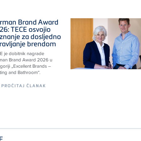
rman Brand Award
26:
TECE
osvojio
iznanje za dosljedno
ravljanje brendom
E
je dobitnik nagrade
man Brand Award 2026 u
goriji „Excellent Brands –
ting and Bathroom“.
PROČITAJ ČLANAK
E