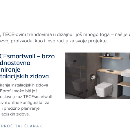
a,
TECE
-ovim trendovima u dizajnu i još mnogo toga – naš je č
azvoj proizvoda, kao i inspiraciju za svoje projekte.
CE
smartwall – brzo
jednostavno
aniranje
talacijskih zidova
iranje instalacijskih zidova
profil može biti još
ostavnije uz TECEsmartwall –
itivni online konfigurator za
 i precizno planiranje
alacijskih zidova.
PROČITAJ ČLANAK