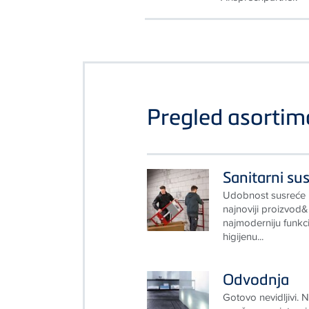
Pregled asorti
Sanitarni sus
Udobnost susreće i
najnoviji proizvod
najmoderniju funkci
higijenu...
Odvodnja
Gotovo nevidljivi. 
savršeno se integri