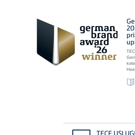
Ge
20
pr
up
TEC
Ger
kate
Hea
TECE USLUG