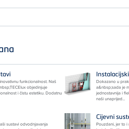
mana
tavi
Instalacijsk
novativnu funkcionalnost. Naš
Dokazano u prak
&nbsp;TECElux objedinjuje
a&nbsp;sada je m
onalnost i čistu estetiku. Dodatnu
jednostavnija i fl
naši unaprijed...
Cijevni sust
Naši sustavi odvodnjavanja
Pouzdani, jer to i 
raju u moderno dizajnirane
instalaciji pitke vo