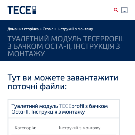
Skip to main content
Breadcrumb
»
»
Домашня сторінка
Сервіс
Інструкції з монтажу
ТУАЛЕТНИЙ МОДУЛЬ TECEPROFIL
З БАЧКОМ OCTA-II, ІНСТРУКЦІЯ З
МОНТАЖУ
Тут ви можете завантажити
поточні файли:
Туалетний модуль
TECE
profil з бачком
Octa-II, Інструкція з монтажу
Категорія:
Інструкції з монтажу