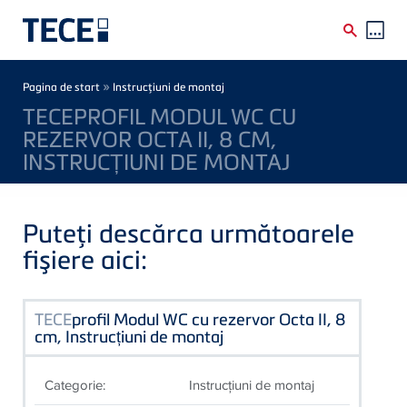
Skip to main content
Breadcrumb
»
Pagina de start
Instrucţiuni de montaj
TECEPROFIL MODUL WC CU
REZERVOR OCTA II, 8 CM,
INSTRUCȚIUNI DE MONTAJ
Puteţi descărca următoarele
fişiere aici:
TECE
profil Modul WC cu rezervor Octa II, 8
cm, Instrucțiuni de montaj
Categorie:
Instrucţiuni de montaj