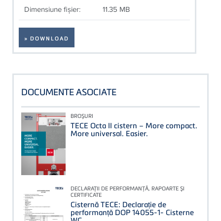
Dimensiune fişier:
11.35 MB
» DOWNLOAD
DOCUMENTE ASOCIATE
BROŞURI
TECE Octa II cistern – More compact.
More universal. Easier.
DECLARAŢII DE PERFORMANŢĂ, RAPOARTE ŞI
CERTIFICATE
Cisternă TECE: Declarație de
performanță DOP 14055-1- Cisterne
WC