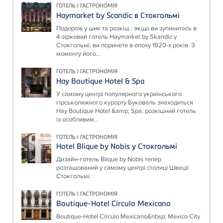
ГОТЕЛЬ І ГАСТРОНОМІЯ
Haymarket by Scandic в Стокгольмі
Подорож у шик та розкіш : якщо ви зупинитесь в
4-зірковий готель Haymarket by Skandic у
Стокгольмі, ви поринете в епоху 1920-х років. З
моменту його...
ГОТЕЛЬ І ГАСТРОНОМІЯ
Hay Boutique Hotel & Spa
У самому центрі популярного українського
гірськолижного курорту Буковель знаходиться
Hay Boutique Hotel &amp; Spa, розкішний готель
із особливим...
ГОТЕЛЬ І ГАСТРОНОМІЯ
Hotel Blique by Nobis у Стокгольмі
Дизайн-готель Blique by Nobis тепер
розташований у самому центрі столиці Швеції
Стокгольмі.
ГОТЕЛЬ І ГАСТРОНОМІЯ
Boutique-Hotel Círculo Mexicano
Boutique-Hotel Círculo Mexicano&nbsp; Mexico City