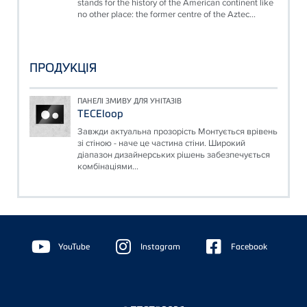
stands for the history of the American continent like
no other place: the former centre of the Aztec...
ПРОДУКЦІЯ
ПАНЕЛІ ЗМИВУ ДЛЯ УНІТАЗІВ
TECEloop
Завжди актуальна прозорість Монтується врівень
зі стіною - наче це частина стіни. Широкий
діапазон дизайнерських рішень забезпечується
комбінаціями...
Floating
Sidebar
YouTube
Instagram
Facebook