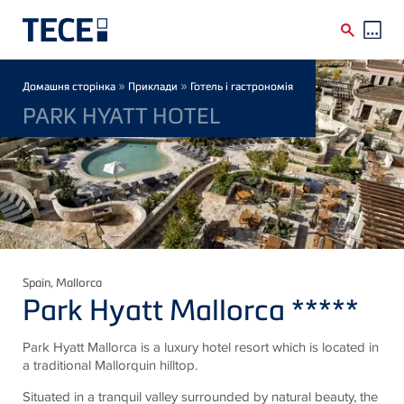
Skip to main content
Breadcrumb
»
»
Домашня сторінка
Приклади
Готель і гастрономія
PARK HYATT HOTEL
Spain
, Mallorca
Park Hyatt Mallorca *****
Park Hyatt Mallorca is a luxury hotel resort which is located in
a traditional Mallorquin hilltop.
Situated in a tranquil valley surrounded by natural beauty, the