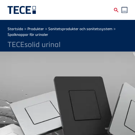
Skip to main content
Breadcrumb
»
»
»
Startsida
Produkter
Sanitetsprodukter och sanitetssystem
Spolknappar för urinaler
TECEsolid urinal