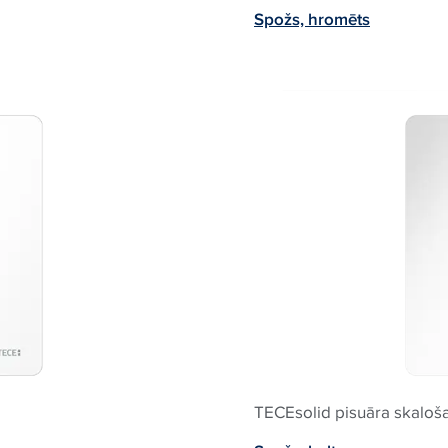
Spožs, hromēts
TECEsolid pisuāra skaloš