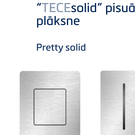
Product
“
TECE
solid” pisu
plāksne
Pretty solid