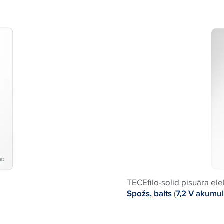
TECEfilo-solid pisuāra ele
Spožs, balts
(
7,2 V akumul