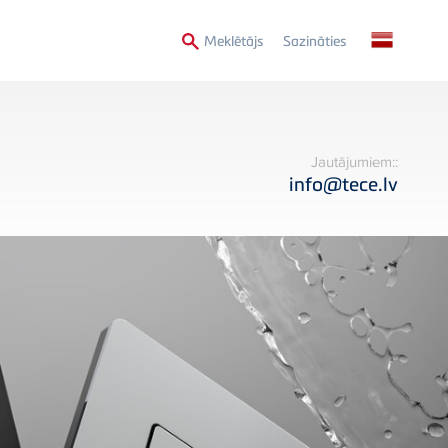
Secondary
Meklētājs
Sazināties
Menu
Jautājumiem::
info@tece.lv