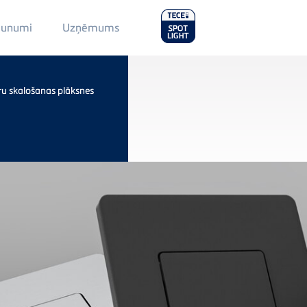
Main
aunumi
Uzņēmums
Menu
2
ru skalošanas plāksnes