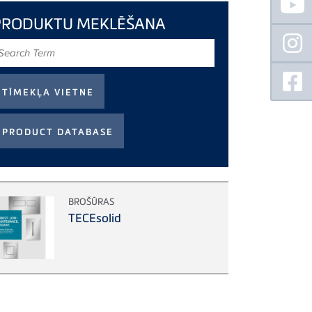
Sidebar
PRODUKTU MEKLĒŠANA
earch
erm
BROŠŪRAS
TECEsolid