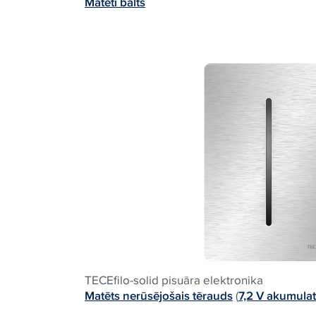
Matēti balts
TECEfilo-solid pisuāra elektronika
Matēts nerūsējošais tērauds
(
7,2 V akumula