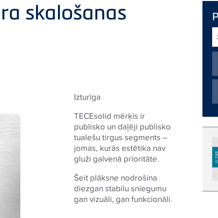
āra skalošanas
S
T
Izturīga
TECEsolid mērķis ir
publisko un daļēji publisko
tualešu tirgus segments –
jomas, kurās estētika nav
gluži galvenā prioritāte.
Šeit plāksne nodrošina
diezgan stabilu sniegumu
gan vizuāli, gan funkcionāli.