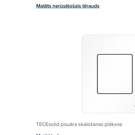
Matēts nerūsējošais tērauds
TECEsolid pisuāra skalošanas plāksne