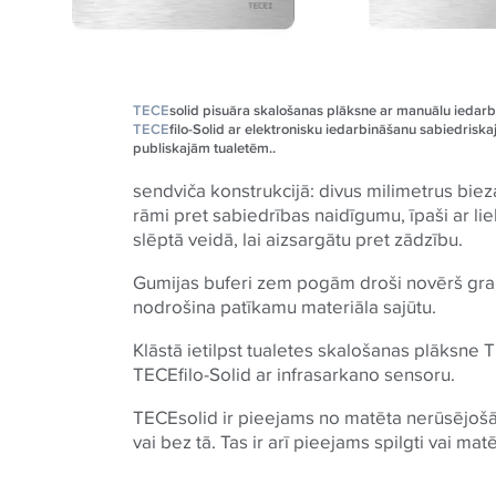
TECE
solid pisuāra skalošanas plāksne ar manuālu iedar
TECE
filo-Solid ar elektronisku iedarbināšanu sabiedriska
publiskajām tualetēm..
sendviča konstrukcijā: divus milimetrus bie
rāmi pret sabiedrības naidīgumu, īpaši ar li
slēptā veidā, lai aizsargātu pret zādzību.
Gumijas buferi zem pogām droši novērš gra
nodrošina patīkamu materiāla sajūtu.
Klāstā ietilpst tualetes skalošanas plāksne 
TECEfilo-Solid ar infrasarkano sensoru.
TECEsolid ir pieejams no matēta nerūsējoš
vai bez tā. Tas ir arī pieejams spilgti vai mat