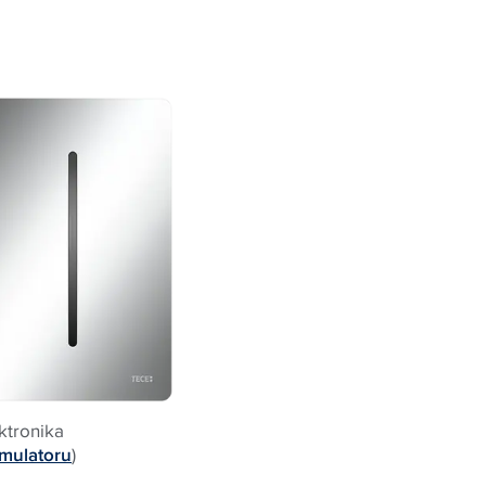
ktronika
umulatoru
)