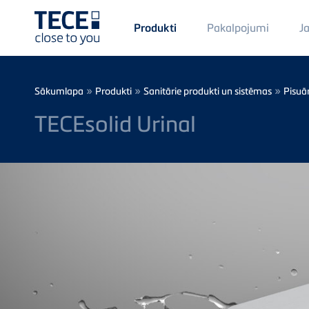
Main
Pakalpojumi
J
Produkti
Menü
1
Skip to main content
Breadcrumb
»
»
»
Sākumlapa
Produkti
Sanitārie produkti un sistēmas
Pisuā
TECEsolid Urinal