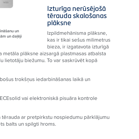
Izturīga nerūsējošā
tērauda skalošanas
plāksne
bināšanu un
Izpildmehānisma plāksne,
jām un daļēji
kas ir tikai sešus milimetrus
bieza, ir izgatavota izturīgā
za metāla plāksne aizsargā plastmasas atbalsta
elu lietotāju biežumu. To var saskrūvēt kopā
bošus trokšņus iedarbināšanas laikā un
TECEsolid vai elektroniskā pisuāra kontrole
ā tērauda ar pretpirkstu nospiedumu pārklājumu
ēts balts un spilgti hroms.