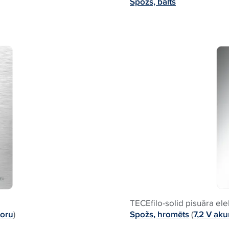
Spožs, balts
TECEfilo-solid pisuāra ele
toru
)
Spožs, hromēts
(
7,2 V ak