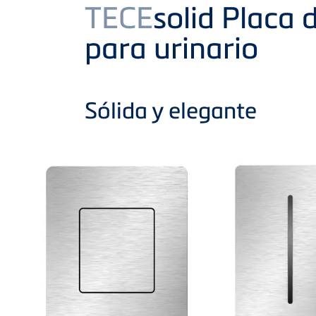
Product
TECE
solid Placa
para urinario
Sólida y elegante