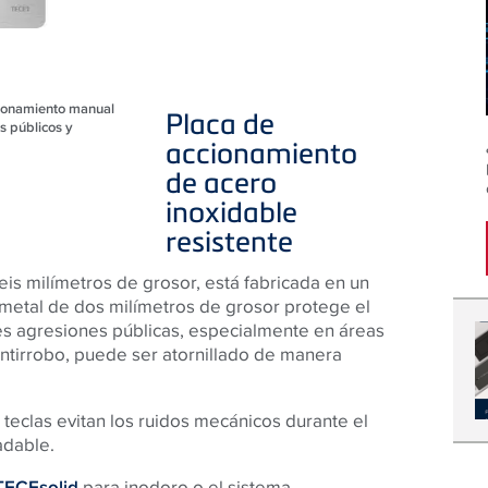
cionamiento manual
Placa de
s públicos y
accionamiento
de acero
inoxidable
resistente
eis milímetros de grosor, está fabricada en un
 metal de dos milímetros de grosor protege el
es agresiones públicas,
especialmente en áreas
ntirrobo, puede ser atornillado de manera
teclas evitan
los ruidos mecánicos durante el
adable.
TECEsolid
para inodoro o el sistema