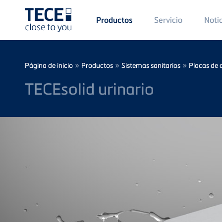
Main
Servicio
Noti
Productos
Menü
1
Skip to main content
Breadcrumb
»
»
»
Página de inicio
Productos
Sistemas sanitarios
Placas de 
TECEsolid urinario