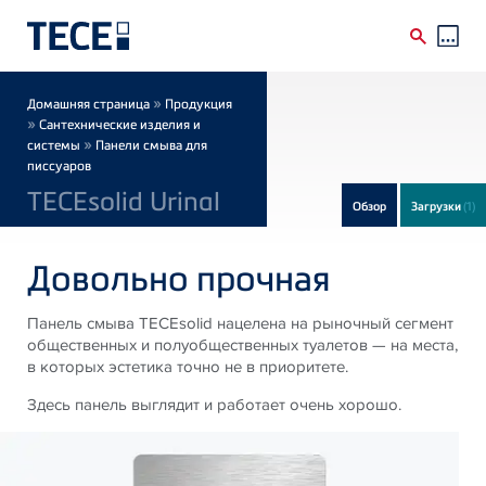
Skip to main content
Breadcrumb
»
Домашняя страница
Продукция
»
Сантехнические изделия и
»
системы
Панели смыва для
писсуаров
TECEsolid Urinal
Обзор
Загрузки
(1)
Довольно прочная
Панель смыва TECEsolid нацелена на рыночный сегмент
общественных и полуобщественных туалетов — на места,
в которых эстетика точно не в приоритете.
Здесь панель выглядит и работает очень хорошо.