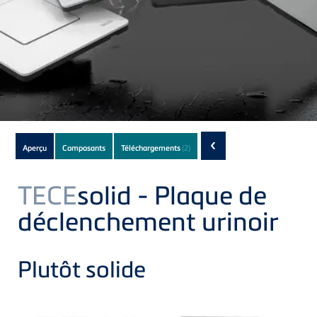
Subnavigation
‹
Aperçu
Composants
Téléchargements
(2)
of
current
TECE
solid - Plaque de
Product
déclenchement urinoir
Plutôt solide