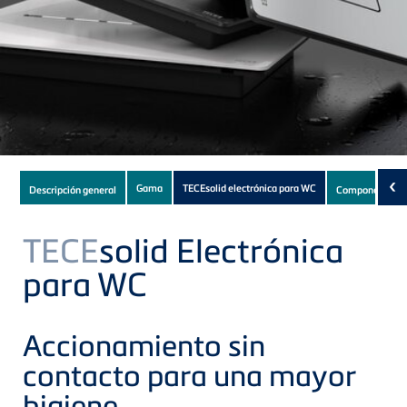
Subnavigation
‹
Gama
TECEsolid electrónica para WC
Descripción general
Componentes
of
current
TECE
solid Electrónica
Product
para WC
Accionamiento sin
contacto para una mayor
higiene