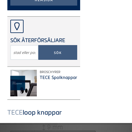
SÖK ÅTERFÖRSÄLJARE
SÖKORD
BROSCHYRER
TECE Spolknappar
TECE
loop knappar