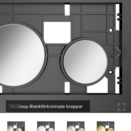
TECE
loop Blankförkromade knappar