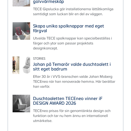
golvvärmeskåp
TECE Gipslucka gör installationerna lättåtkomliga
samtidigt som luckan blir en del av väggen.
Skapa unika spolknappar med eget
färgval
Utvalda TECE spolknappar kan specialbeställas i
färger och ytor som passar projektets
designkoncept.
STORIES
Johan på Temarör valde duschtoalett i
sitt eget badrum
Efter 30 år i VVS-branschen valde Johan Moberg
TECEneo när han renoverade hemma. Här berättar
han varför.
Duschtoaletten TECEneo vinner iF
DESIGN AWARD 2026
TECEneo prisas för sin genomtänkta design och
funktion och tar nu hem ännu en internationell
utmärkelse.