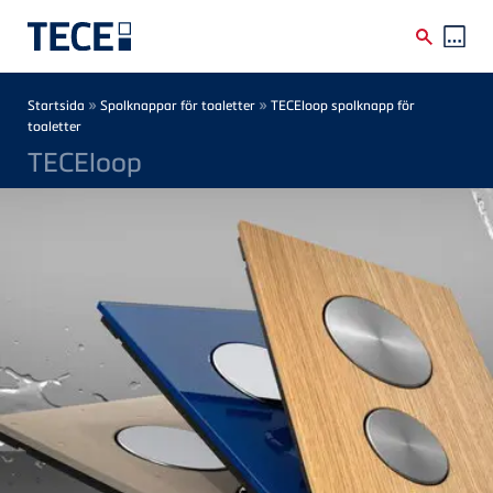
Skip to main content
Breadcrumb
»
»
Startsida
Spolknappar för toaletter
TECEloop spolknapp för
toaletter
TECEloop