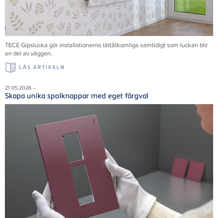
TECE Gipslucka gör installationerna lättåtkomliga samtidigt som luckan blir
en del av väggen.
LÄS ARTIKELN
21.05.2026 –
Skapa unika spolknappar med eget färgval