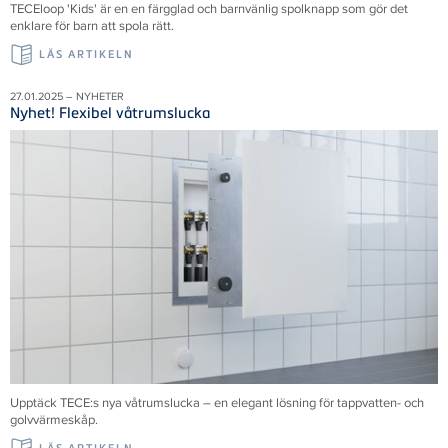
TECEloop 'Kids' är en en färgglad och barnvänlig spolknapp som gör det
enklare för barn att spola rätt.
LÄS ARTIKELN
27.01.2025 – NYHETER
Nyhet! Flexibel våtrumslucka
Upptäck TECE:s nya våtrumslucka – en elegant lösning för tappvatten- och
golvvärmeskåp.