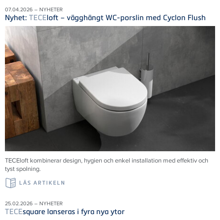
07.04.2026 – NYHETER
Nyhet:
TECE
loft – vägghängt WC-porslin med Cyclon Flush
TECE
loft kombinerar design, hygien och enkel installation med effektiv och
tyst spolning.
LÄS ARTIKELN
25.02.2026 – NYHETER
TECE
square lanseras i fyra nya ytor