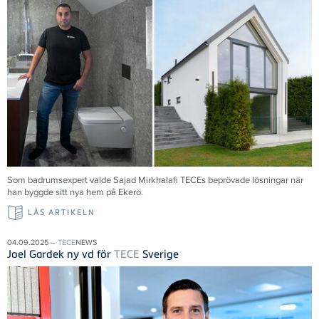
Som badrumsexpert valde Sajad Mirkhalafi TECEs beprövade lösningar när
han byggde sitt nya hem på Ekerö.
LÄS ARTIKELN
04.09.2025 –
TECE
NEWS
Joel Gardek ny vd för
TECE
Sverige