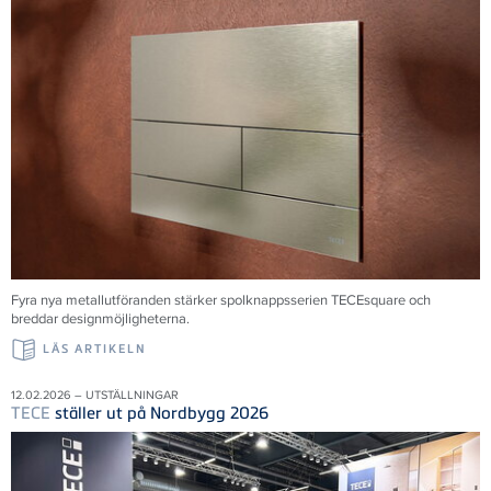
Fyra nya metallutföranden stärker spolknappsserien TECEsquare och
breddar designmöjligheterna.
LÄS ARTIKELN
12.02.2026 – UTSTÄLLNINGAR
TECE
ställer ut på Nordbygg 2026