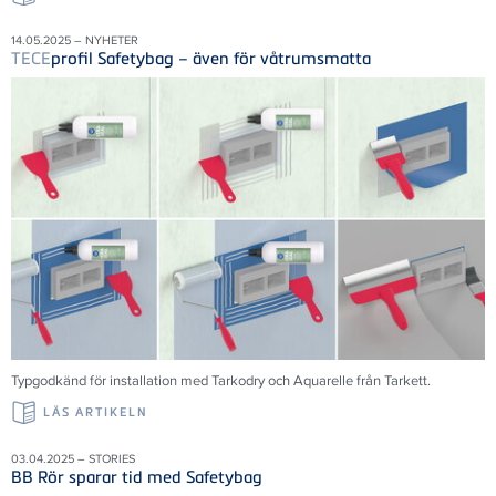
14.05.2025 – NYHETER
TECE
profil Safetybag – även för våtrumsmatta
Typgodkänd för installation med Tarkodry och Aquarelle från Tarkett.
LÄS ARTIKELN
03.04.2025 – STORIES
BB Rör sparar tid med Safetybag