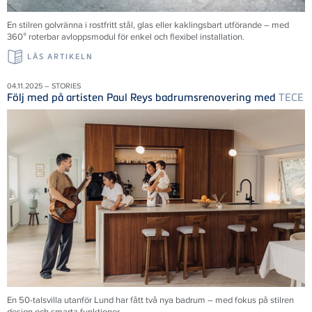
En stilren golvränna i rostfritt stål, glas eller kaklingsbart utförande – med
360° roterbar avloppsmodul för enkel och flexibel installation.
LÄS ARTIKELN
04.11.2025 – STORIES
Följ med på artisten Paul Reys badrumsrenovering med
TECE
En 50-talsvilla utanför Lund har fått två nya badrum – med fokus på stilren
design och smarta funktioner.