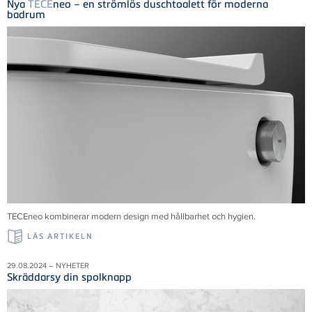
Nya
TECE
neo – en strömlös duschtoalett för moderna
badrum
TECE
neo kombinerar modern design med hållbarhet och hygien.
LÄS ARTIKELN
29.08.2024 – NYHETER
Skräddarsy din spolknapp