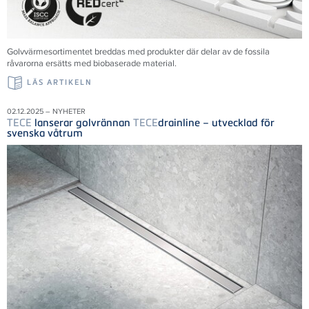
Golvvärmesortimentet breddas med produkter där delar av de fossila
råvarorna ersätts med biobaserade material.
LÄS ARTIKELN
02.12.2025 – NYHETER
TECE
lanserar golvrännan
TECE
drainline – utvecklad för
svenska våtrum