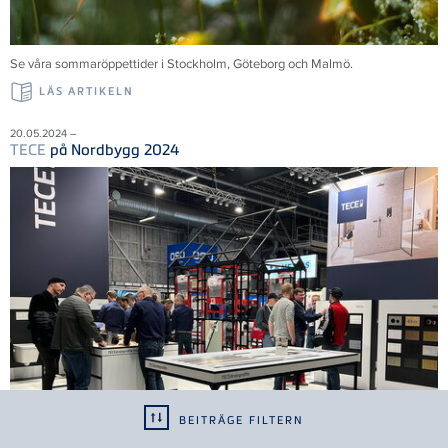
Se våra sommaröppettider i Stockholm, Göteborg och Malmö.
LÄS ARTIKELN
20.05.2024 –
TECE
på Nordbygg 2024
BEITRÄGE FILTERN
Tack till alla 35 000 besökare som bidrog till en framgångsrik mässa. Vi ser