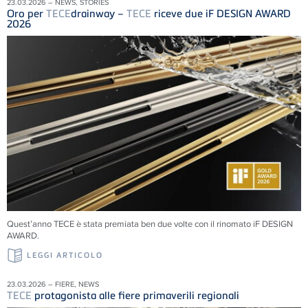
23.03.2026 – NEWS, STORIES
Oro per
TECE
drainway –
TECE
riceve due iF DESIGN AWARD
2026
Quest’anno TECE è stata premiata ben due volte con il rinomato iF DESIGN
AWARD.
LEGGI ARTICOLO
23.03.2026 – FIERE, NEWS
TECE
protagonista alle fiere primaverili regionali