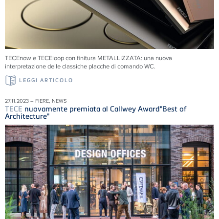
TECEnow e TECEloop con finitura METALLIZZATA: una nuova
interpretazione delle classiche placche di comando WC.
LEGGI ARTICOLO
27.11.2023 – FIERE, NEWS
TECE
nuovamente premiata al Callwey Award"Best of
Architecture"