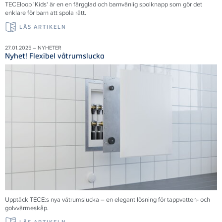
TECEloop 'Kids' är en en färgglad och barnvänlig spolknapp som gör det
enklare för barn att spola rätt.
LÄS ARTIKELN
27.01.2025 – NYHETER
Nyhet! Flexibel våtrumslucka
Upptäck TECE:s nya våtrumslucka – en elegant lösning för tappvatten- och
golvvärmeskåp.