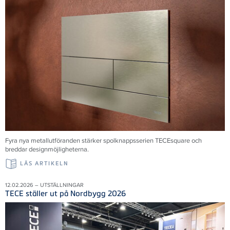
Fyra nya metallutföranden stärker spolknappsserien TECEsquare och
breddar designmöjligheterna.
LÄS ARTIKELN
12.02.2026 – UTSTÄLLNINGAR
TECE ställer ut på Nordbygg 2026