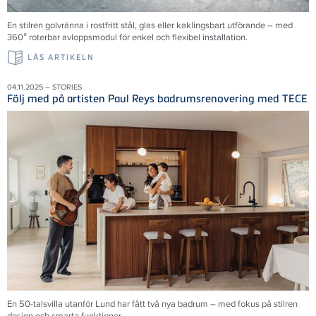
En stilren golvränna i rostfritt stål, glas eller kaklingsbart utförande – med
360° roterbar avloppsmodul för enkel och flexibel installation.
LÄS ARTIKELN
04.11.2025 – STORIES
Följ med på artisten Paul Reys badrumsrenovering med TECE
En 50-talsvilla utanför Lund har fått två nya badrum – med fokus på stilren
design och smarta funktioner.