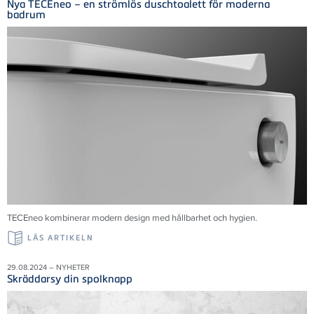
Nya TECEneo – en strömlös duschtoalett för moderna
badrum
TECEneo kombinerar modern design med hållbarhet och hygien.
LÄS ARTIKELN
29.08.2024 – NYHETER
Skräddarsy din spolknapp