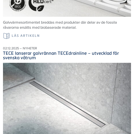
Golvvärmesortimentet breddas med produkter där delar av de fossila
råvarorna ersätts med biobaserade material.
LÄS ARTIKELN
02.12.2025 – NYHETER
TECE lanserar golvrännan TECEdrainline – utvecklad för
svenska våtrum