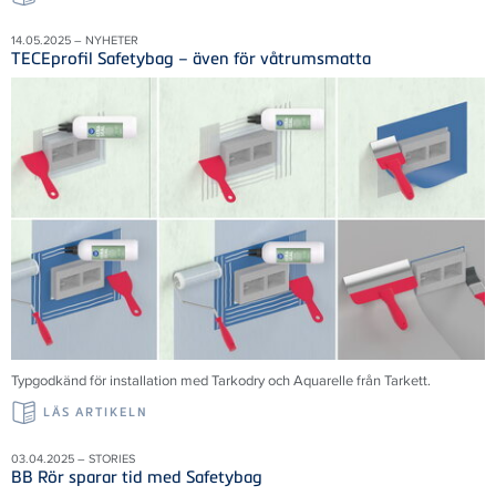
14.05.2025 – NYHETER
TECEprofil Safetybag – även för våtrumsmatta
Typgodkänd för installation med Tarkodry och Aquarelle från Tarkett.
LÄS ARTIKELN
03.04.2025 – STORIES
BB Rör sparar tid med Safetybag