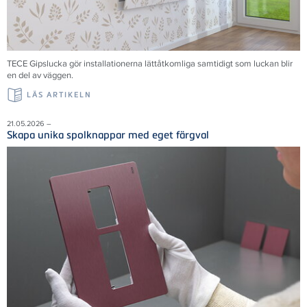
TECE Gipslucka gör installationerna lättåtkomliga samtidigt som luckan blir
en del av väggen.
LÄS ARTIKELN
21.05.2026 –
Skapa unika spolknappar med eget färgval