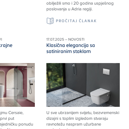
obilježili smo i 20 godina uspješnog
poslovanja u Adria regiji.
PROČITAJ ČLANAK
I
17.07.2025 – NOVOSTI
krajne
Klasična elegancija sa
satiniranim staklom
jmu Cersaie,
U sve ubrzanijem svijetu, bezvremenski
prvi put
dizajni s toplim izgledom stvaraju
 zajedničku ponudu
ravnotežu naspram užurbane