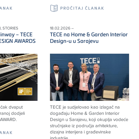
LANAK
PROČITAJ ČLANAK
, STORIES
18.02.2026 –
ainway – TECE
TECE na Home & Garden Interior
 DESIGN AWARDS
Design-u u Sarajevu
 čak dvaput
TECE je sudjelovao kao izlagač na
anoj dodjeli
događaju Home & Garden Interior
 AWARD.
Design u Sarajevu, koji okuplja vodeće
stručnjake iz područja arhitekture,
dizajna interijera i građevinske
LANAK
industrije.