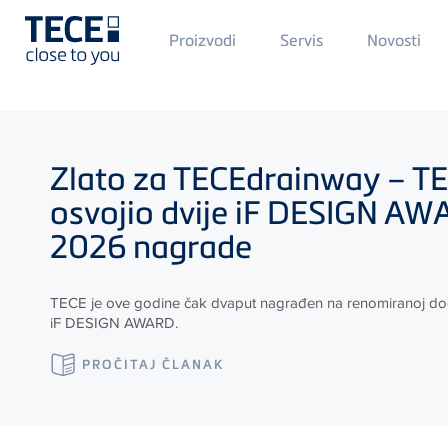
Main
Proizvodi
Servis
Novosti
Menü
1
Skip to main content
Zlato za
TECE
drainway –
T
osvojio dvije iF DESIGN A
2026 nagrade
TECE
je ove godine čak dvaput nagrađen na renomiranoj do
iF DESIGN AWARD.
PROČITAJ ČLANAK