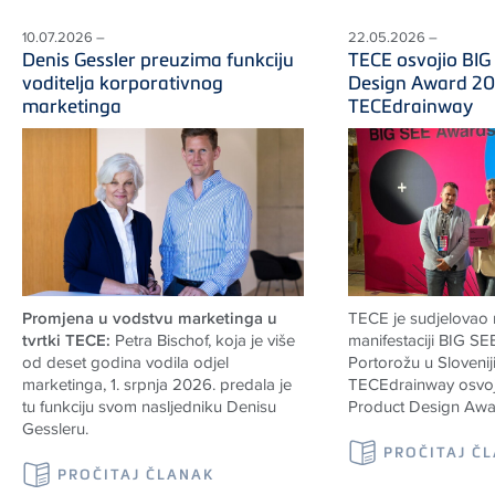
10.07.2026 –
22.05.2026 –
Denis Gessler preuzima funkciju
TECE osvojio BIG
voditelja korporativnog
Design Award 20
marketinga
TECEdrainway
Promjena u vodstvu marketinga u
TECE je sudjelovao
tvrtki TECE:
Petra Bischof, koja je više
manifestaciji BIG S
od deset godina vodila odjel
Portorožu u Sloveniji
marketinga, 1. srpnja 2026. predala je
TECEdrainway osvoj
tu funkciju svom nasljedniku Denisu
Product Design Awa
Gessleru.
PROČITAJ Č
PROČITAJ ČLANAK