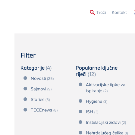
Secon
Traži
Kontakt
Menu
Filter
Kategorije
(4)
Popularne ključne
riječi
(12)
Novosti
(25)
Aktivacijske tipke za
Sajmovi
(9)
ispiranje
(2)
Stories
(5)
Hygiene
(3)
TECEnews
(8)
ISH
(3)
Instalacijski zidovi
(2)
Nehrđajućeg čelika
(1)