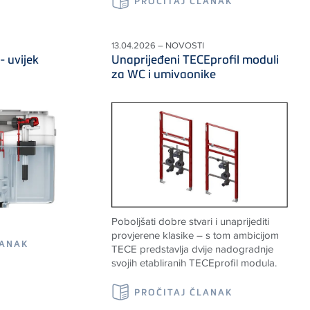
PROČITAJ ČLANAK
13.04.2026 – NOVOSTI
- uvijek
Unaprijeđeni TECEprofil moduli
za WC i umivaonike
Poboljšati dobre stvari i unaprijediti
provjerene klasike – s tom ambicijom
LANAK
TECE predstavlja dvije nadogradnje
svojih etabliranih TECEprofil modula.
PROČITAJ ČLANAK