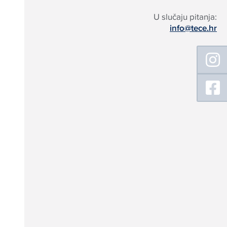
U slučaju pitanja:
info@tece.hr
Floating
Sidebar