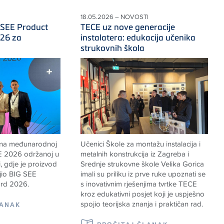
18.05.2026 – NOVOSTI
 SEE Product
TECE uz nove generacije
26 za
instalatera: edukacija učenika
strukovnih škola
 na međunarodnoj
Učenici Škole za montažu instalacija i
EE 2026 održanoj u
metalnih konstrukcija iz Zagreba i
, gdje je proizvod
Srednje strukovne škole Velika Gorica
io BIG SEE
imali su priliku iz prve ruke upoznati se
rd 2026.
s inovativnim rješenjima tvrtke TECE
kroz edukativni posjet koji je uspješno
spojio teorijska znanja i praktičan rad.
LANAK