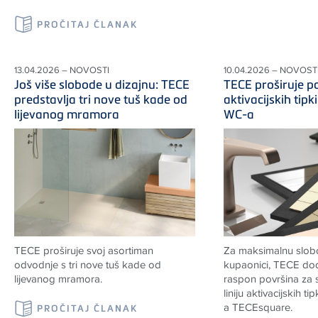
PROČITAJ ČLANAK
13.04.2026 – NOVOSTI
10.04.2026 – NOVOST
Još više slobode u dizajnu: TECE
TECE proširuje 
predstavlja tri nove tuš kade od
aktivacijskih tipk
lijevanog mramora
WC-a
TECE proširuje svoj asortiman
Za maksimalnu slob
odvodnje s tri nove tuš kade od
kupaonici, TECE dod
lijevanog mramora.
raspon površina za s
liniju aktivacijskih ti
a TECEsquare.
PROČITAJ ČLANAK