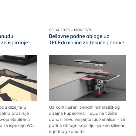
I
09.04.2026 – NOVOSTI
ponudu
Bešavne podne obloge uz
i za ispiranje
TECEdrainline za tekuće podove
odu dizajna u
Uz kontinuirani trendminimalističkog
atno proširuje
dizajna kupaonica, TECE na tržište
voju etabliranu
donosi novu varijantu tuš kanalice – za
pki za ispiranje WC-
podne obloge koje djeluju kao izlivene
iz jednog komada.