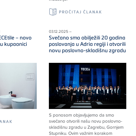
PROČITAJ ČLANAK
I
03.12.2025 –
CEtile – novo
Svečano smo obilježili 20 godina
 u kupaonici
poslovanja u Adria regiji i otvorili
novu poslovno-skladišnu zgradu
S ponosom objavljujemo da smo
svečano otvorili našu novu poslovno-
LANAK
skladišnu zgradu u Zagrebu, Gornjem
Stupniku. Ovim važnim korakom