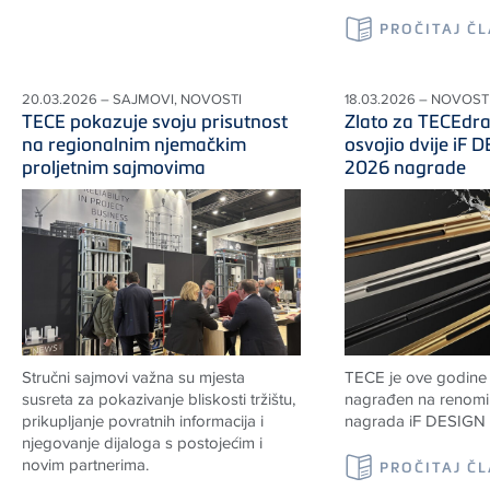
PROČITAJ Č
20.03.2026 – SAJMOVI, NOVOSTI
18.03.2026 – NOVOSTI
TECE pokazuje svoju prisutnost
Zlato za TECEdr
na regionalnim njemačkim
osvojio dvije iF
proljetnim sajmovima
2026 nagrade
Stručni sajmovi važna su mjesta
TECE je ove godine
susreta za pokazivanje bliskosti tržištu,
nagrađen na renomir
prikupljanje povratnih informacija i
nagrada iF DESIGN
njegovanje dijaloga s postojećim i
novim partnerima.
PROČITAJ Č