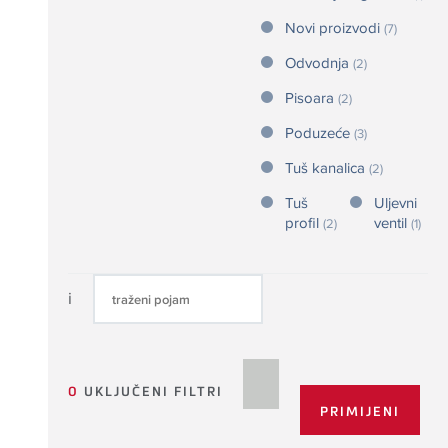
Novi proizvodi
(7)
Odvodnja
(2)
Pisoara
(2)
Poduzeće
(3)
Tuš kanalica
(2)
Tuš
Uljevni
profil
ventil
(2)
(1)
i
0
UKLJUČENI FILTRI