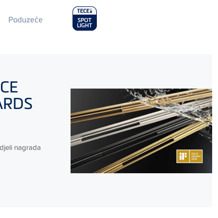
Main
Poduzeće
Menu
2
ECE
WARDS
djeli nagrada