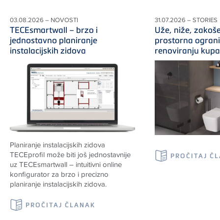
03.08.2026 – NOVOSTI
31.07.2026 – STORIES
TECEsmartwall – brzo i
Uže, niže, zakoše
jednostavno planiranje
prostorna ograni
instalacijskih zidova
renoviranju kupa
Planiranje instalacijskih zidova
TECEprofil može biti još jednostavnije
PROČITAJ Č
uz TECEsmartwall – intuitivni online
konfigurator za brzo i precizno
planiranje instalacijskih zidova.
PROČITAJ ČLANAK