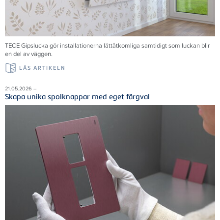
TECE Gipslucka gör installationerna lättåtkomliga samtidigt som luckan blir
en del av väggen.
LÄS ARTIKELN
21.05.2026 –
Skapa unika spolknappar med eget färgval