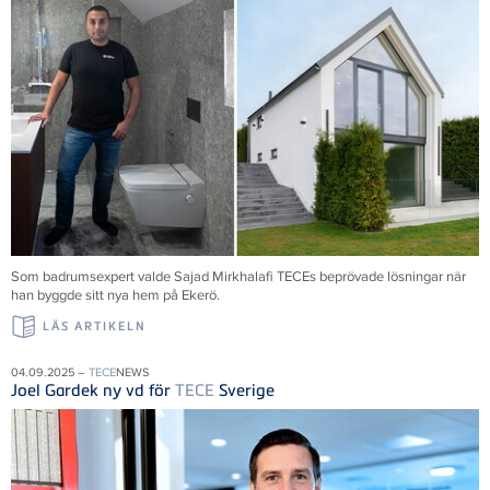
Som badrumsexpert valde Sajad Mirkhalafi TECEs beprövade lösningar när
han byggde sitt nya hem på Ekerö.
LÄS ARTIKELN
04.09.2025 –
TECE
NEWS
Joel Gardek ny vd för
TECE
Sverige