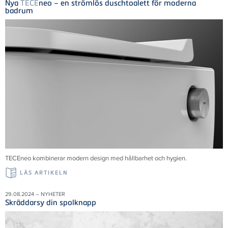
Nya
TECE
neo – en strömlös duschtoalett för moderna
badrum
TECE
neo kombinerar modern design med hållbarhet och hygien.
LÄS ARTIKELN
29.08.2024 – NYHETER
Skräddarsy din spolknapp