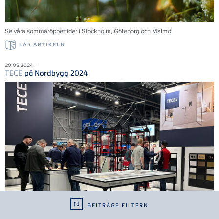
Se våra sommaröppettider i Stockholm, Göteborg och Malmö.
LÄS ARTIKELN
20.05.2024 –
TECE
på Nordbygg 2024
BEITRÄGE FILTERN
Tack till alla 35 000 besökare som bidrog till en framgångsrik mässa. Vi ser