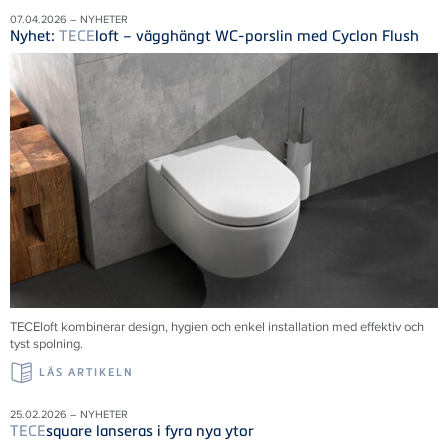
07.04.2026 – NYHETER
Nyhet:
TECE
loft – vägghängt WC-porslin med Cyclon Flush
TECE
loft kombinerar design, hygien och enkel installation med effektiv och
tyst spolning.
LÄS ARTIKELN
25.02.2026 – NYHETER
TECE
square lanseras i fyra nya ytor