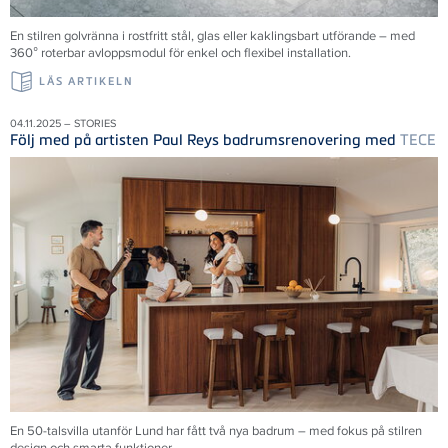
En stilren golvränna i rostfritt stål, glas eller kaklingsbart utförande – med
360° roterbar avloppsmodul för enkel och flexibel installation.
LÄS ARTIKELN
04.11.2025 – STORIES
Följ med på artisten Paul Reys badrumsrenovering med
TECE
En 50-talsvilla utanför Lund har fått två nya badrum – med fokus på stilren
design och smarta funktioner.