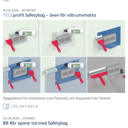
14.05.2025 – NYHETER
TECE
profil Safetybag – även för våtrumsmatta
Typgodkänd för installation med Tarkodry och Aquarelle från Tarkett.
LÄS ARTIKELN
03.04.2025 – STORIES
BB Rör sparar tid med Safetybag