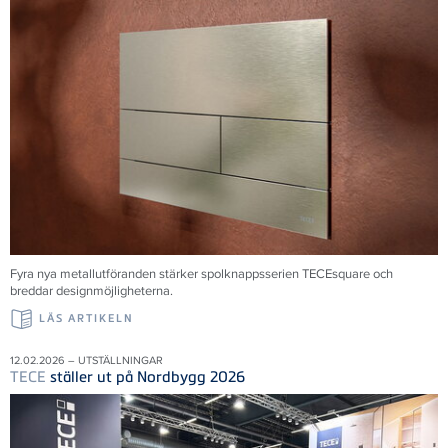
Fyra nya metallutföranden stärker spolknappsserien TECEsquare och
breddar designmöjligheterna.
LÄS ARTIKELN
12.02.2026 – UTSTÄLLNINGAR
TECE
ställer ut på Nordbygg 2026