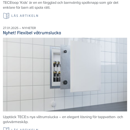
TECEloop 'Kids' är en en färgglad och barnvänlig spolknapp som gör det
enklare för barn att spola rätt.
LÄS ARTIKELN
27.01.2025 – NYHETER
Nyhet! Flexibel våtrumslucka
Upptäck TECE:s nya våtrumslucka – en elegant lösning för tappvatten- och
golvvärmeskåp.