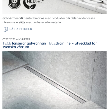
Golvvärmesortimentet breddas med produkter där delar av de fossila
råvarorna ersätts med biobaserade material.
LÄS ARTIKELN
02.12.2025 – NYHETER
TECE
lanserar golvrännan
TECE
drainline – utvecklad för
svenska våtrum