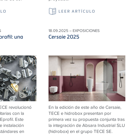
ULO
LEER ARTÍCULO
S
18.09.2025 – EXPOSICIONES
profil: una
Cersaie 2025
ECE
revolucionó
En la edición de este año de Cersaie,
itarias con la
TECE e hidrobox presentan por
E
profil. Este
primera vez su propuesta conjunta tras
 instalación
la integración de Absara Industrial SLU
stándares en
(hidrobox) en el grupo TECE SE.