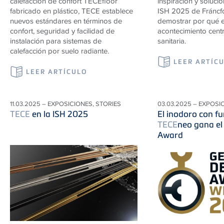
calefacción de confort
TECE
floor
inspiración y solucio
fabricado en plástico,
TECE
establece
ISH 2025 de Fráncfo
nuevos estándares en términos de
demostrar por qué e
confort, seguridad y facilidad de
acontecimiento centra
instalación para sistemas de
sanitaria.
calefacción por suelo radiante.
LEER ARTÍC
LEER ARTÍCULO
11.03.2025 – EXPOSICIONES, STORIES
03.03.2025 – EXPOSI
TECE
en la ISH 2025
El inodoro con f
TECE
neo gana e
Award