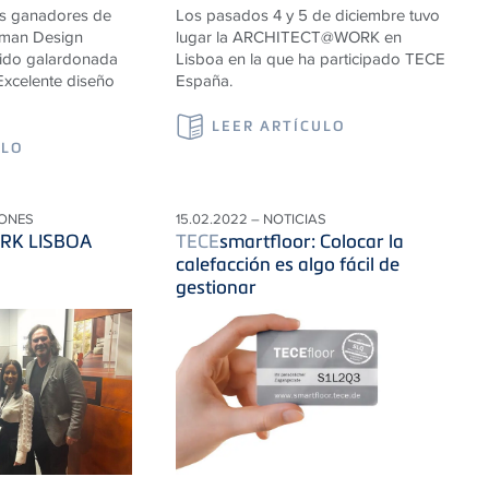
os ganadores de
Los pasados 4 y 5 de diciembre tuvo
rman Design
lugar la ARCHITECT@WORK en
ido galardonada
Lisboa en la que ha participado TECE
Excelente diseño
España.
LEER ARTÍCULO
ULO
IONES
15.02.2022 – NOTICIAS
RK LISBOA
TECE
smartfloor: Colocar la
calefacción es algo fácil de
gestionar