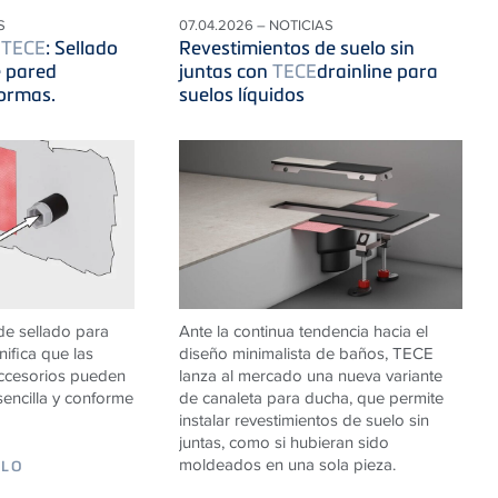
S
07.04.2026 – NOTICIAS
e
TECE
: Sellado
Revestimientos de suelo sin
 pared
juntas con
TECE
drainline para
ormas.
suelos líquidos
de sellado para
Ante la continua tendencia hacia el
ifica que las
diseño minimalista de baños, TECE
accesorios pueden
lanza al mercado una nueva variante
sencilla y conforme
de canaleta para ducha, que permite
instalar revestimientos de suelo sin
juntas, como si hubieran sido
moldeados en una sola pieza.
ULO