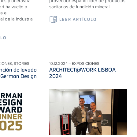
nes pioneras: la
proveedor español líder de productos
rt ha vuelto a
sanitarios de fundición mineral.
s el
l de la industria
LEER ARTÍCULO
ULO
CIONES, STORIES
10.12.2024 – EXPOSICIONES
unción de lavado
ARCHITECT@WORK LISBOA
l German Design
2024