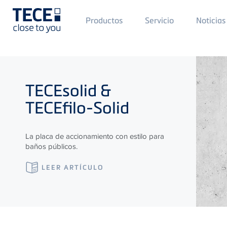
Main
Productos
Servicio
Noticias
Menü
1
Skip to main content
TECE
solid &
TECE
filo-Solid
La placa de accionamiento con estilo para
baños públicos.
LEER ARTÍCULO