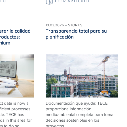
ULO
LEER ARTÍCULO
10.03.2026 – STORIES
erar la calidad
Transparencia total para su
roductos:
planificación
emium
ct data is now a
Documentación que ayuda:
TECE
fficient processes
proporciona información
ade.
TECE
has
medioambiental completa para tomar
s in this area for
decisiones sostenibles en los
es to do so.
proyectos.