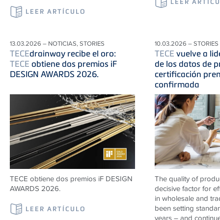
LEER ARTÍC
LEER ARTÍCULO
13.03.2026 – NOTICIAS, STORIES
10.03.2026 – STORIES
TECE
drainway recibe el oro:
TECE
vuelve a lid
TECE
obtiene dos premios iF
de los datos de p
DESIGN AWARDS 2026.
certificación pr
confirmada
TECE obtiene dos premios iF DESIGN
The quality of produ
AWARDS 2026.
decisive factor for e
in wholesale and tr
been setting standard
LEER ARTÍCULO
years – and continu