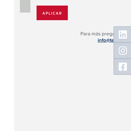
Floating
Para más preguntas:
Sidebar
info@tece.es