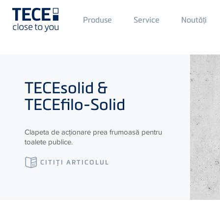
Main
Produse
Service
Noutăți
Menü
1
Skip to main content
TECE
solid &
TECE
filo-Solid
Clapeta de acționare prea frumoasă pentru
toalete publice.
CITIŢI ARTICOLUL