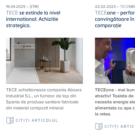
19.04.2025 – ȘTIRI
22.02.2023 –
TECE
NE
TECE
se extinde la nivel
TECE
one - perfo
international: Achizitie
convingătoare în 
strategica.
comparație
TECE achizitioneaza compania Absara
TECEone - mai bun,
Industrial S.L., un furnizor de top din
atractiv! Toaleta de
Spania de produse sanitare fabricate
necesita energie ele
din material compozit mineral.
alimentata cu apa 
la retea.
CITIŢI ARTICOLUL
CITIŢI ARTI