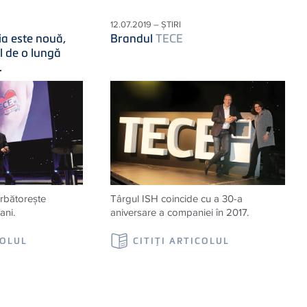
12.07.2019 – ȘTIRI
ia este nouă,
Brandul
TECE
l de o lungă
.
rbătoreşte
Târgul ISH coincide cu a 30-a
ani.
aniversare a companiei în 2017.
COLUL
CITIŢI ARTICOLUL