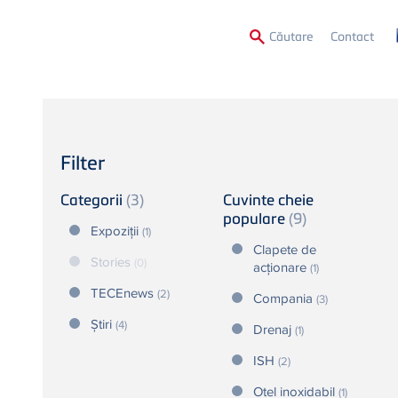
Secon
Căutare
Contact
Menu
Filter
Categorii
(3)
Cuvinte cheie
populare
(9)
Expoziții
(1)
Clapete de
Stories
(0)
acţionare
(1)
TECEnews
(2)
Compania
(3)
Știri
(4)
Drenaj
(1)
ISH
(2)
Otel inoxidabil
(1)