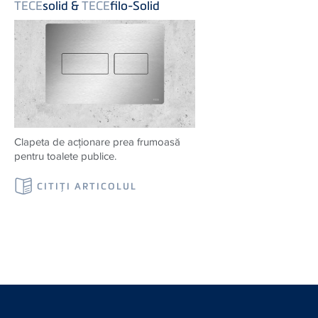
TECE
solid &
TECE
filo-Solid
Clapeta de acționare prea frumoasă
pentru toalete publice.
CITIŢI ARTICOLUL