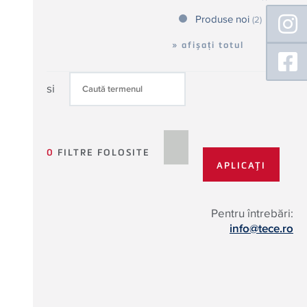
Floating
Produse noi
(2)
Sidebar
» afișați totul
si
0
FILTRE FOLOSITE
Pentru întrebări:
info@tece.ro