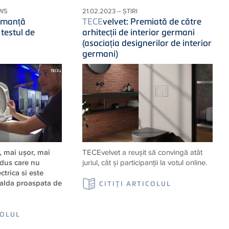
WS
21.02.2023 – ȘTIRI
rmanță
TECE
velvet: Premiată de către
testul de
arhitecții de interior germani
(asociația designerilor de interior
germani)
 mai ușor, mai
TECEvelvet a reușit să convingă atât
 dus care nu
juriul, cât și participanții la votul online.
ctrica si este
calda proaspata de
CITIŢI ARTICOLUL
COLUL