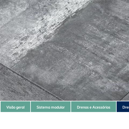
Subnavigation
Visão geral
Sistema modular
Drenos e Acessórios
Dre
of
current