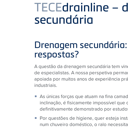
Product
TECE
drainline –
secundária
Drenagem secundária:
respostas?
A questão da drenagem secundária tem vind
de especialistas. A nossa perspetiva perma
apoiada por muitos anos de experiência pr
industriais.
As únicas forças que atuam na fina camad
inclinação, é fisicamente impossível que 
definitivamente demonstrado por estudos
Por questões de higiene, quer esteja in
num chuveiro doméstico, o ralo necessita