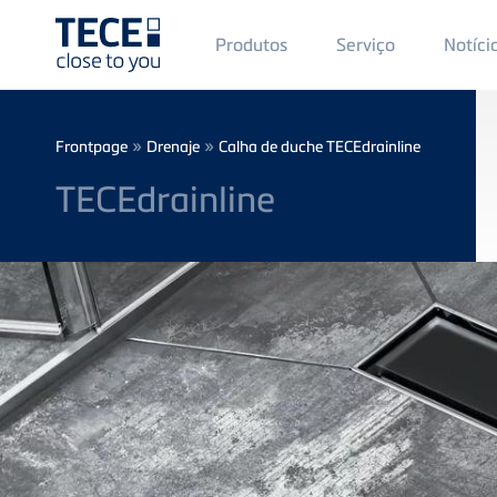
Main
Produtos
Serviço
Notíci
Menü
1
Skip to main content
Breadcrumb
»
»
Frontpage
Drenaje
Calha de duche TECEdrainline
TECEdrainline