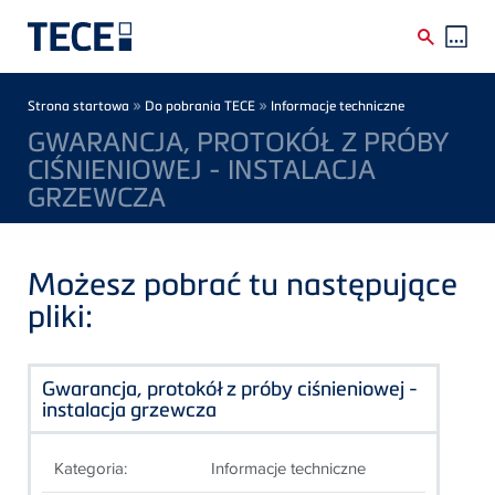
Skip to main content
Breadcrumb
»
»
Strona startowa
Do pobrania TECE
Informacje techniczne
GWARANCJA, PROTOKÓŁ Z PRÓBY
CIŚNIENIOWEJ - INSTALACJA
GRZEWCZA
Możesz pobrać tu następujące
pliki:
Gwarancja, protokół z próby ciśnieniowej -
instalacja grzewcza
Kategoria:
Informacje techniczne