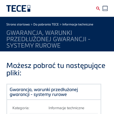
Skip to main content
Breadcrumb
»
»
Strona startowa
Do pobrania TECE
Informacje techniczne
GWARANCJA, WARUNKI
PRZEDŁUŻONEJ GWARANCJI -
SYSTEMY RUROWE
Możesz pobrać tu następujące
pliki:
Gwarancja, warunki przedłużonej
gwarancji - systemy rurowe
Kategoria:
Informacje techniczne