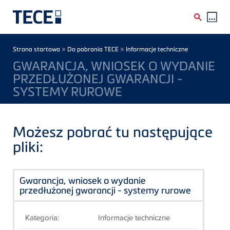
Skip to main content
Breadcrumb
»
»
Strona startowa
Do pobrania TECE
Informacje techniczne
GWARANCJA, WNIOSEK O WYDANIE
PRZEDŁUŻONEJ GWARANCJI -
SYSTEMY RUROWE
Możesz pobrać tu następujące
pliki:
Gwarancja, wniosek o wydanie
przedłużonej gwarancji - systemy rurowe
Kategoria:
Informacje techniczne