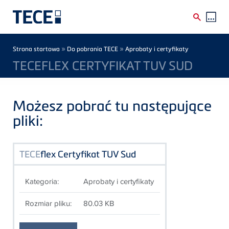
Skip to main content
Breadcrumb
»
»
Strona startowa
Do pobrania TECE
Aprobaty i certyfikaty
TECEFLEX CERTYFIKAT TUV SUD
Możesz pobrać tu następujące
pliki:
TECE
flex Certyfikat TUV Sud
Kategoria:
Aprobaty i certyfikaty
Rozmiar pliku:
80.03 KB