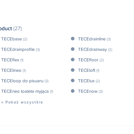
oduct
(27)
TECEbase
TECEdrainline
(2)
(3)
TECEdrainprofile
TECEdrainway
(3)
(2)
TECEflex
TECEfloor
(1)
(2)
TECElineo
TECEloft
(1)
(1)
TECEloop do pisuaru
TECElux
(3)
(2)
TECEneo toaleta myjąca
TECEnow
(1)
(3)
» Pokaż wszystkie