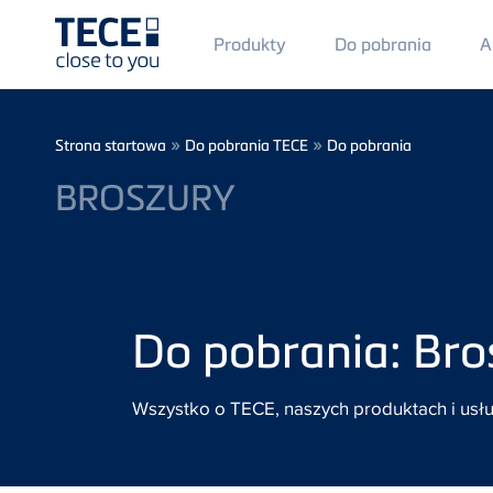
Main
Produkty
Do pobrania
A
Menü
1
Skip to main content
Breadcrumb
»
»
Strona startowa
Do pobrania TECE
Do pobrania
BROSZURY
Do pobrania: Bro
Wszystko o TECE, naszych produktach i usł