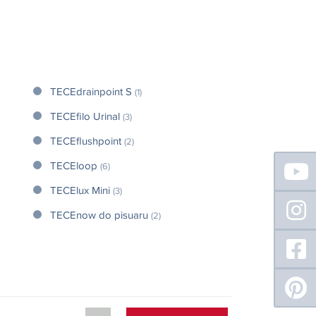
TECEdrainpoint S
(1)
TECEfilo Urinal
(3)
TECEflushpoint
(2)
Floating
TECEloop
(6)
Sidebar
TECElux Mini
(3)
TECEnow do pisuaru
(2)