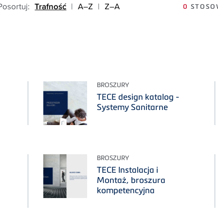
Posortuj:
Trafność
|
A–Z
|
Z–A
0
STOSOW
BROSZURY
TECE design katalog -
Systemy Sanitarne
BROSZURY
TECE Instalacja i
Montaż, broszura
kompetencyjna