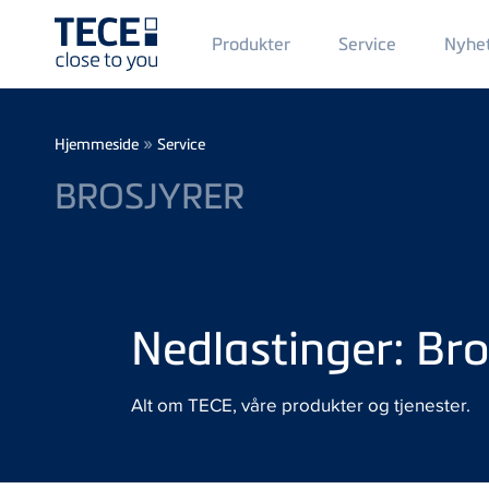
Main
Produkter
Service
Nyhe
Menü
1
Skip to main content
Breadcrumb
»
Hjemmeside
Service
BROSJYRER
Nedlastinger: Bro
Alt om TECE, våre produkter og tjenester.