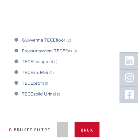
Gulvvarme TECEfloor
(2)
Pressrørsystem TECEflex
(1)
Floating
Sidebar
TECEflushpoint
(1)
TECElux Mini
(2)
TECEprofil
(1)
TECEsolid Urinal
(1)
0
BRUKTE FILTRE