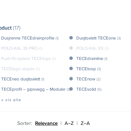
oduct
(17)
Dusjrenne TECEdrainprofile
Dusjtoalett TECEone
(1)
(3)
POLO-KAL 3S PRO
POLO-KAL XS
(0)
(0)
Push-fit-system TECElogo
TECEdrainline
(0)
(1)
TECElogo alupex
TECEloop
(0)
(3)
TECEneo dusjtoalett
TECEnow
(1)
(2)
TECEprofil – gipsvegg – Moduler
TECEsolid
(3)
(5)
» vis alle
Sorter:
Relevance
|
A–Z
|
Z–A