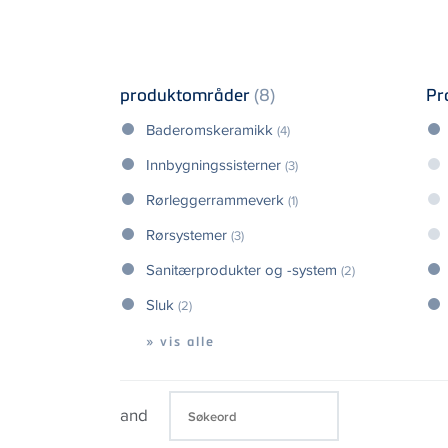
produktområder
(8)
Pr
Baderomskeramikk
(4)
Innbygningssisterner
(3)
Rørleggerrammeverk
(1)
Rørsystemer
(3)
Sanitærprodukter og -system
(2)
Sluk
(2)
» vis alle
and