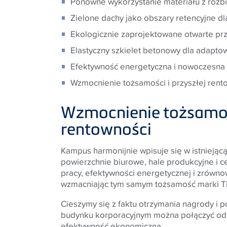
Ponowne wykorzystanie materiału z rozb
Zielone dachy jako obszary retencyjne d
Ekologicznie zaprojektowane otwarte pr
Elastyczny szkielet betonowy dla adapto
Efektywność energetyczna i nowoczesn
Wzmocnienie tożsamości i przyszłej rent
Wzmocnienie tożsamośc
rentowności
Kampus harmonijnie wpisuje się w istniejąc
powierzchnie biurowe, hale produkcyjne i c
pracy, efektywności energetycznej i zrówno
wzmacniając tym samym tożsamość marki
T
Cieszymy się z faktu otrzymania nagrody i 
budynku korporacyjnym można połączyć odp
efektywność ekonomiczną.