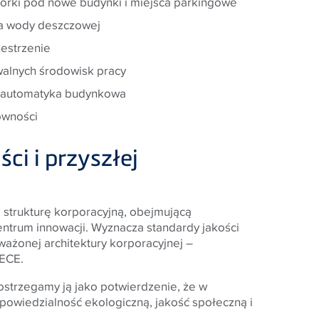
iórki pod nowe budynki i miejsca parkingowe
la wody deszczowej
zestrzenie
walnych środowisk pracy
a automatyka budynkowa
owności
i i przyszłej
ą strukturę korporacyjną, obejmującą
entrum innowacji. Wyznacza standardy jakości
ważonej architektury korporacyjnej –
ECE
.
postrzegamy ją jako potwierdzenie, że w
owiedzialność ekologiczną, jakość społeczną i