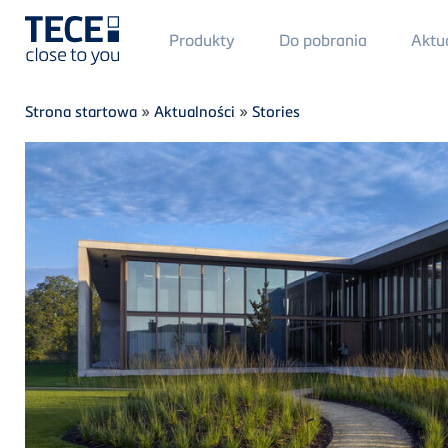
Main
Produkty
Do pobrania
Aktu
Menü
1
Skip to main content
Breadcrumb
Strona startowa
»
Aktualności
»
Stories