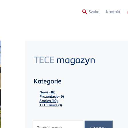
Secon
Szukaj
Kontakt
Menu
TECE
magazyn
Kategorie
News (18)
Prezentacje (9)
Stories (10)
TECEnews (1)