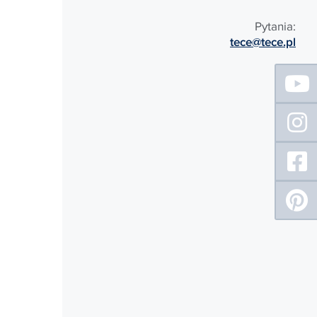
Pytania:
tece@tece.pl
Floating
Sidebar